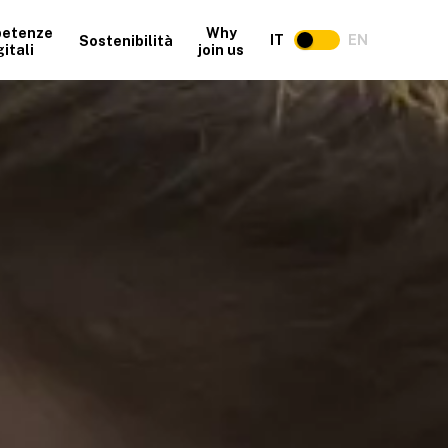
etenze
Why
IT
EN
Sostenibilità
gitali
join us