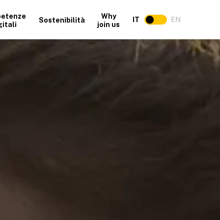
etenze
Why
IT
EN
Sostenibilità
gitali
join us