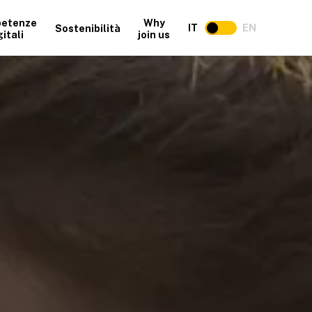
etenze
Why
IT
EN
Sostenibilità
gitali
join us