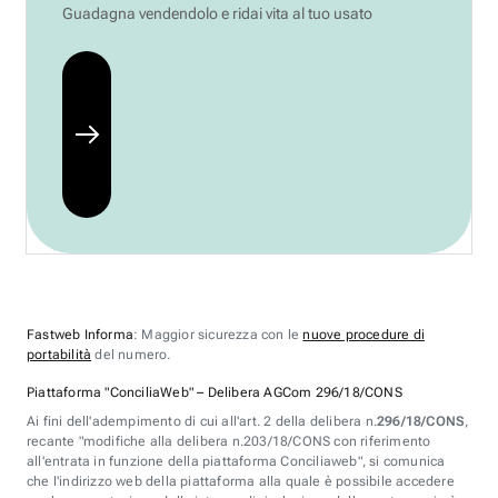
Guadagna vendendolo e ridai vita al tuo usato
Fastweb Informa
: Maggior sicurezza con le
nuove procedure di
portabilità
del numero.
Piattaforma "ConciliaWeb" – Delibera AGCom 296/18/CONS
Ai fini dell'adempimento di cui all'art. 2 della delibera n.
296/18/CONS
,
recante "modifiche alla delibera n.203/18/CONS con riferimento
all'entrata in funzione della piattaforma Conciliaweb", si comunica
che l'indirizzo web della piattaforma alla quale è possibile accedere