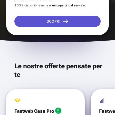
Il 5G è disponibile nelle
aree coperte dal servizio
.
SCOPRI
Le nostre offerte pensate per
te
Fastweb Casa Pro
Fastwe