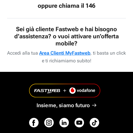
oppure chiama il 146
Sei già cliente Fastweb e hai bisogno
d’assistenza? o vuoi attivare un’offerta
mobile?
Accedi alla tua
Area Clienti MyFastweb
, ti basta un click
e ti richiamiamo subito!
Insieme, siamo futuro