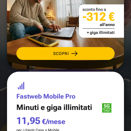
sconto fino a
-312 €
all'anno
+ giga illimitati
SCOPRI
Fastweb Mobile Pro
Minuti e
giga illimitati
11,95
€/mese
per i clienti Casa o Mobile