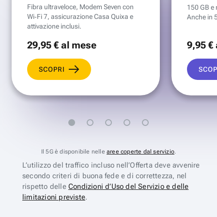
Fibra ultraveloce, Modem Seven con
150 GB e mi
Wi‑Fi 7, assicurazione Casa Quixa e
Anche in 
attivazione inclusi.
29
,95 €
al mese
9
,95 €
SCOPRI
SCOP
Il 5G è disponibile nelle
aree coperte dal servizio
.
L’utilizzo del traffico incluso nell’Offerta deve avvenire
secondo criteri di buona fede e di correttezza, nel
rispetto delle
Condizioni d’Uso del Servizio e delle
limitazioni previste
.