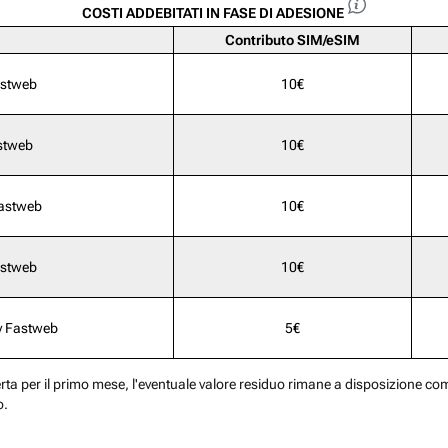
COSTI ADDEBITATI IN FASE DI ADESIONE
Contributo SIM/eSIM
astweb
10€
stweb
10€
Fastweb
10€
astweb
10€
y Fastweb
5€
erta per il primo mese, l'eventuale valore residuo rimane a disposizione come
o.