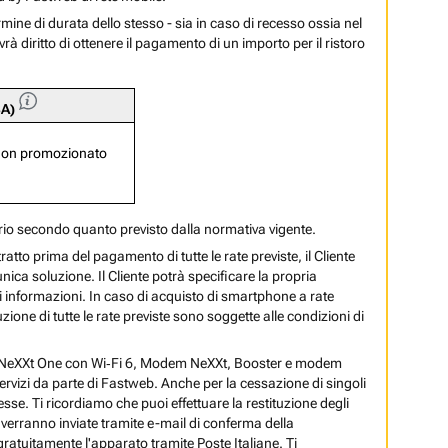
ermine di durata dello stesso - sia in caso di recesso ossia nel
rà diritto di ottenere il pagamento di un importo per il ristoro
SA)
e non promozionato
ario secondo quanto previsto dalla normativa vigente.
ratto prima del pagamento di tutte le rate previste, il Cliente
nica soluzione. Il Cliente potrà specificare la propria
i informazioni. In caso di acquisto di smartphone a rate
ione di tutte le rate previste sono soggette alle condizioni di
em NeXXt One con Wi‑Fi 6, Modem NeXXt, Booster e modem
rvizi da parte di Fastweb. Anche per la cessazione di singoli
esse. Ti ricordiamo che puoi effettuare la restituzione degli
 verranno inviate tramite e-mail di conferma della
 gratuitamente l'apparato tramite Poste Italiane. Ti