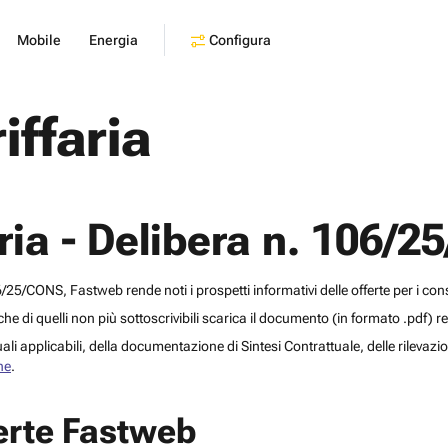
Configura
Mobile
Energia
iffaria
ria - Delibera n. 106/
5/CONS, Fastweb rende noti i prospetti informativi delle offerte per i co
i che di quelli non più sottoscrivibili scarica il documento (in formato
.pdf
) r
li applicabili, della documentazione di Sintesi Contrattuale, delle rilevazioni
he
.
ferte Fastweb