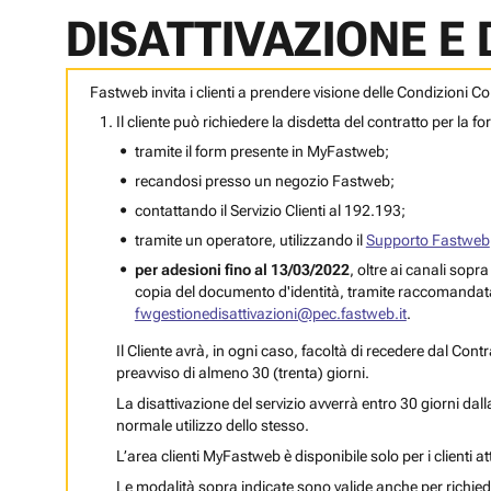
DISATTIVAZIONE E 
Fastweb invita i clienti a prendere visione delle Condizioni Co
Il cliente può richiedere la disdetta del contratto per la 
tramite il form presente in MyFastweb;
recandosi presso un negozio Fastweb;
contattando il Servizio Clienti al 192.193;
tramite un operatore, utilizzando il
Supporto Fastweb
per adesioni fino al 13/03/2022
, oltre ai canali sop
copia del documento d'identità, tramite raccomanda
fwgestionedisattivazioni@pec.fastweb.it
.
Il Cliente avrà, in ogni caso, facoltà di recedere dal C
preavviso di almeno 30 (trenta) giorni.
La disattivazione del servizio avverrà entro 30 giorni dalla
normale utilizzo dello stesso.
L’area clienti MyFastweb è disponibile solo per i clienti a
Le modalità sopra indicate sono valide anche per richiede