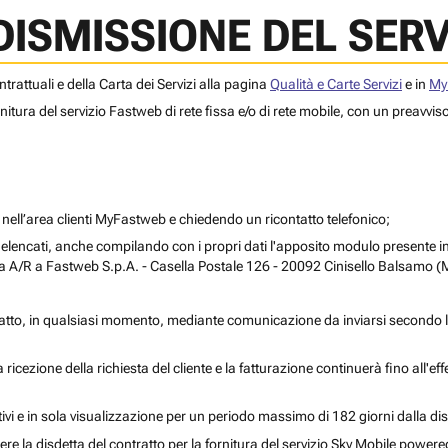
DISMISSIONE DEL SERV
ntrattuali e della Carta dei Servizi alla pagina
Qualità e Carte Servizi
e in
My
fornitura del servizio Fastweb di rete fissa e/o di rete mobile, con un preavvi
nell’area clienti MyFastweb e chiedendo un ricontatto telefonico;
ra elencati, anche compilando con i propri dati l'apposito modulo presente
ta A/R a
Fastweb S.p.A. - Casella Postale 126 - 20092 Cinisello Balsamo (
ontratto, in qualsiasi momento, mediante comunicazione da inviarsi secondo 
 ricezione della richiesta del cliente e la fatturazione continuerà fino all'eff
ttivi e in sola visualizzazione per un periodo massimo di 182 giorni dalla dis
re la disdetta del contratto per la fornitura del servizio Sky Mobile powere