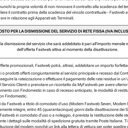
comunichi la propria volontà di non rinnovare il contratto alla scadenza del t
gliere il contratto prima della scadenza del vincolo contrattuale - Fastweb av
are in relazione agli Apparati e/o Terminali.
OSTO PER LA DISMISSIONE DEL SERVIZIO DI RETE FISSA (IVA INCLU
 la dismissione del servizio che sarà addebitato è pari all'importo mensil
dell'offerta Fastweb attiva al momento della disattivazione.
offerte promozionali, Fastweb potrà, altresì, addebitare un importo forfett
izi o prodotti offerti congiuntamente al servizio principale e recesso dal Cont
eguire la rateizzazione o effettuare il pagamento delle rate residue in un'u
 Servizio Clienti o prenotare un ricontatto da MyFastweb per avere ulterior
mento con Findomestic in caso di recesso anticipato, le modalità di restituz
 con Findomestic.
cessi da Fastweb a titolo di comodato d'uso (Modem Fastweb Seven, Mod
mente integre, entro 45 (quarantacinque) giorni dalla disattivazione dei Se
ti Fastweb in comodato d'uso o a noleggio, è prevista la restituzione delle st
 i dettagli sulle modalità di spedizione gratuita tramite Poste Italiane. Ti
stituzione del modem nonché un link alla lettera di vettura per poter spedire