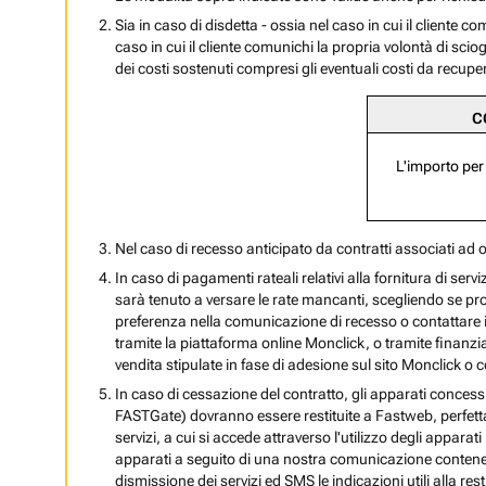
Sia in caso di disdetta - ossia nel caso in cui il cliente 
caso in cui il cliente comunichi la propria volontà di scio
dei costi sostenuti compresi gli eventuali costi da recuper
C
L'importo per
Nel caso di recesso anticipato da contratti associati ad 
In caso di pagamenti rateali relativi alla fornitura di serv
sarà tenuto a versare le rate mancanti, scegliendo se pros
preferenza nella comunicazione di recesso o contattare il
tramite la piattaforma online Monclick, o tramite finanzia
vendita stipulate in fase di adesione sul sito Monclick o
In caso di cessazione del contratto, gli apparati con
FASTGate) dovranno essere restituite a Fastweb, perfetta
servizi, a cui si accede attraverso l'utilizzo degli appara
apparati a seguito di una nostra comunicazione contenente
dismissione dei servizi ed SMS le indicazioni utili alla re