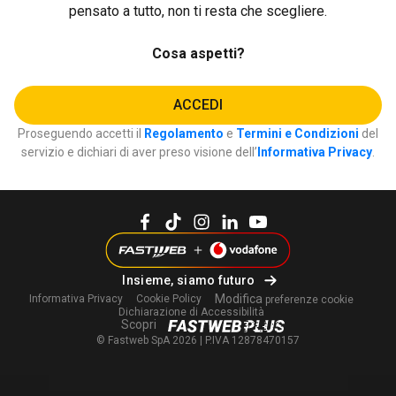
pensato a tutto, non ti resta che scegliere.
Cosa aspetti?
ACCEDI
Proseguendo accetti il
Regolamento
e
Termini e Condizioni
del
servizio e dichiari di aver preso visione dell’
Informativa Privacy
.
Insieme, siamo futuro
Modifica
Informativa Privacy
Cookie Policy
preferenze cookie
Dichiarazione di Accessibilità
Scopri
© Fastweb SpA 2026 | P.IVA 12878470157