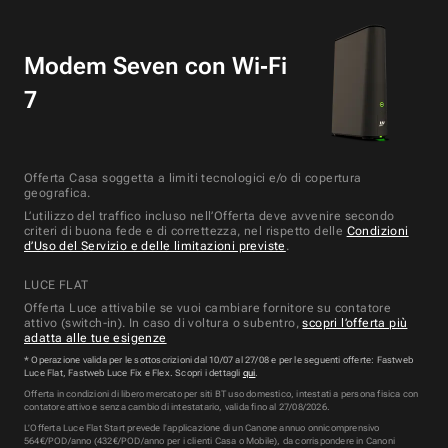
Modem Seven con Wi‑Fi
7
Offerta Casa soggetta a limiti tecnologici e/o di copertura
geografica.
L’utilizzo del traffico incluso nell’Offerta deve avvenire secondo
criteri di buona fede e di correttezza, nel rispetto delle
Condizioni
d’Uso del Servizio e delle limitazioni previste
.
LUCE FLAT
Offerta Luce attivabile se vuoi cambiare fornitore su contatore
attivo (switch-in). In caso di voltura o subentro,
scopri l’offerta più
adatta alle tue esigenze
* Operazione valida per le sottoscrizioni dal 10/07 al 27/08 e per le seguenti offerte: Fastweb
Luce Flat, Fastweb Luce Fix e Flex. Scopri i dettagli
qui
.
Offerta in condizioni di libero mercato per siti BT uso domestico, intestati a persona fisica con
contatore attivo e senza cambio di intestatario, valida fino al 27/08/2026.
L’Offerta
Luce Flat Start
prevede l’applicazione di un Canone annuo onnicomprensivo
564
€/POD/anno (
432
€/POD/anno per i clienti Casa o Mobile), da corrispondere in Canoni