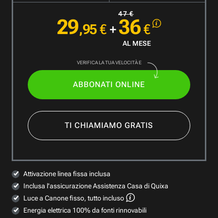
47 €
29
36
,95
€
+
€
AL MESE
VERIFICA LA TUA VELOCITÀ E
ABBONATI ONLINE
TI CHIAMIAMO GRATIS
Attivazione linea fissa inclusa
Inclusa l'assicurazione Assistenza Casa di Quixa
Luce a Canone fisso, tutto incluso
Energia elettrica 100% da fonti rinnovabili