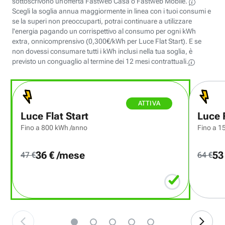
sottoscrivono un’offerta Fastweb Casa o
Fastweb Mobile.
Scegli la soglia annua maggiormente in linea con i tuoi consumi e
se la superi non preoccuparti, potrai continuare a utilizzare
l'energia pagando un corrispettivo al consumo per ogni kWh
extra, onnicomprensivo (
0,300
€/kWh per
Luce Flat Start
). E se
non dovessi consumare tutti i kWh inclusi nella tua soglia, è
previsto un conguaglio al termine dei 12 mesi contrattuali.
ATTIVA
Luce Flat Start
Luce F
Fino a 800 kWh /anno
Fino a 1
36 € /mese
53
47 €
64 €