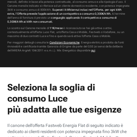
mensili, definito in base alla potenza contrattuale, al consumo annuo e alla tipologia d’uso. Il
Canone mensile indicato si riferisce ad un cliente domestico residente, con potenza impegnata
3kW e consumo annuo di
800
kWh.
Superati i kWh/annui inclusi nell’Offerta, per ogni kWh
extra, l’Offerta prevede l’applicazione di un corrispettivo a consumo
0,300
€/kWh.
Al termine
dell'anno di fornitura è previsto un
conguaglio applicando il corrispettivo a consumo di
0,300
€/kWh ai kWh non consumati.
Lo sconto sul Canone mensile di
11€/mese
è riconosciuto se hai già attiva o attivi,
contestualmente all’offerta Luce Flat, un’offerta Casa o Mobile, Fastweb o Vodafone, su un
massimo di due contratti Luce e fino a quando sarà attiva l’offerta Casa o Mobile.
Per maggiori dettagli consulta le
Condizioni Economiche
. Energia elettrica prodotta da fonti
rinnovabili e certificata tramite Garanzia di Origine da parte del GSE (ai sensi della delibera
dell’ARERA Arg/elt 104/2011 e s.m.i.). Mix Energetico disponibile
qui
.
Seleziona la soglia di
consumo Luce
più adatta alle tue esigenze
Il canone dell’offerta Fastweb Energia Flat di seguito indicato è
dedicato ai clienti residenti con potenza impegnata fino 3kW che