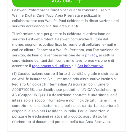
AGGIUNGI
Fastweb Protect viene fornito per quanto concerne i servizi
Wallife Digital Care (App, Area Riservata e polizza) in
collaborazione con Wallife. Puoi richiedere la disattivazione del
servizio accedendo alla tua area clienti.
Ti informiamo che per gestire la richiesta di attivazione del
servizio Fastweb Protect, Fastweb comunicherà i tuoi dati
(nome, cognome, codice fiscale, numero di cellulare, e-mail e
codice cliente Fastweb) a Wallife. Pertanto, con l’attivazione del
servizio, dichiari di aver preso visione della
privacy
, accetti la
condivisione dei tuoi dati, confermi di aver preso visione e di
accettare il
regolamento di utilizzo
e il
Set informativo
.
(1)
L’assicurazione contro il furto d’identità digitale è distribuita
da Wallife Insurance S.r.l., intermediario assicurativo iscritto al
Registro Unico degli Intermediari Assicurativi con numero
A000710058, che distribuisce prodotti di UNIQA Versicherung
AG (Gruppo UNIQA). La descrizione riportata è una sintesi ed è
intesa solo a scopo informativo e non include tutti i termini, le
condizioni e le esclusioni della polizza descritta. La copertura è
disponibile solo per i residenti in Italia. Per le Condizioni di
polizza e le esclusioni relative al prodotto acquistato, fai
riferimento ai documenti presenti nella tua Area Riservata.