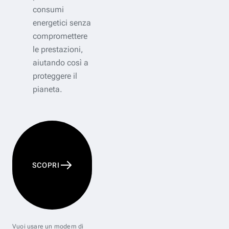
consumi
energetici senza
compromettere
le prestazioni,
aiutando così a
proteggere il
pianeta.
SCOPRI
Vuoi usare un modem di