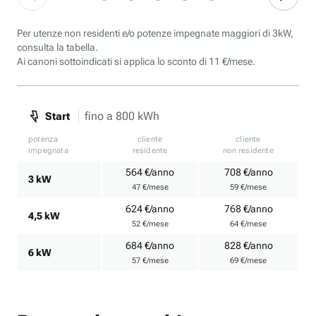
Per utenze non residenti e/o potenze impegnate maggiori di 3kW,
consulta la tabella.
Ai canoni sottoindicati si applica lo sconto di 11 €/mese.
fino a 800 kWh
Start
potenza
cliente
cliente
impegnata
residente
non residente
564 €/anno
708 €/anno
3 kW
47 €/mese
59 €/mese
624 €/anno
768 €/anno
4,5 kW
52 €/mese
64 €/mese
684 €/anno
828 €/anno
6 kW
57 €/mese
69 €/mese