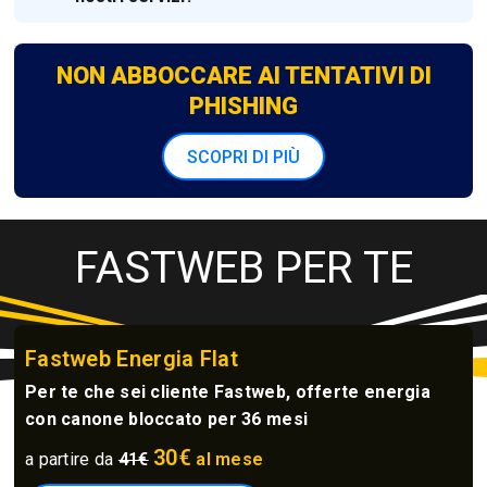
NON ABBOCCARE AI TENTATIVI DI
PHISHING
SCOPRI DI PIÙ
FASTWEB PER TE
Fastweb Energia Flat
Per te che sei cliente Fastweb, offerte energia
con canone bloccato per 36 mesi
30€
a partire da
41€
al mese