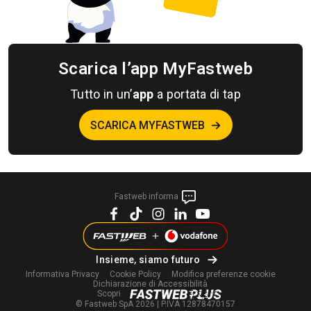
Scarica l’app MyFastweb
Tutto in un’
app
a portata di tap
SCARICA MYFASTWEB
Fastweb informa
Insieme, siamo futuro
Informativa Privacy
Cookie Policy
Modifica
preferenze cookie
Dichiarazione di Accessibilità
Scopri
© Fastweb SpA 2026 | P.IVA 12878470157