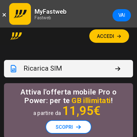
MyFastweb
×
VAI
Fastweb
ACCEDI
Ricarica SIM
Attiva l'offerta mobile Pro o
Power: per te
GB illimitati
!
11
,95€
a partire da
SCOPRI