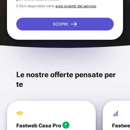
Il 5G è disponibile nelle
aree coperte dal servizio
.
SCOPRI
Le nostre offerte pensate per
te
Fastweb Casa Pro
Fastwe