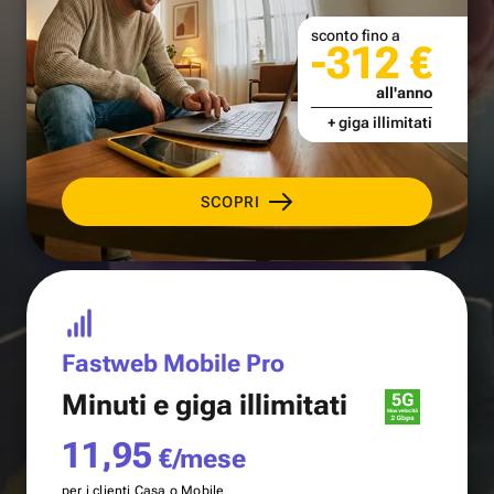
sconto fino a
-312 €
all'anno
+ giga illimitati
SCOPRI
Fastweb Mobile Pro
Minuti e
giga illimitati
11,95
€/mese
per i clienti Casa o Mobile