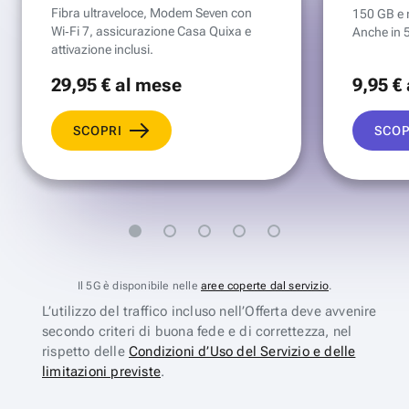
Fibra ultraveloce, Modem Seven con
150 GB e mi
Wi‑Fi 7, assicurazione Casa Quixa e
Anche in 
attivazione inclusi.
29
,95 €
al mese
9
,95 €
SCOPRI
SCOP
Il 5G è disponibile nelle
aree coperte dal servizio
.
L’utilizzo del traffico incluso nell’Offerta deve avvenire
secondo criteri di buona fede e di correttezza, nel
rispetto delle
Condizioni d’Uso del Servizio e delle
limitazioni previste
.