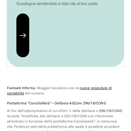
Guadagna vendendolo e ridai vita al tuo usato
Fastweb Informa
: Maggior sicurezza con le
nuove procedure di
portabilità
del numero.
Piattaforma "ConciliaWeb" – Delibera AGCom 296/18/CONS
Ai fini dell'adempimento di cui all'art. 2 della delibera n.
296/18/CONS
,
recante "modifiche alla delibera n.203/18/CONS con riferimento
all'entrata in funzione della piattaforma Conciliaweb", si comunica
che l'indirizzo web della piattaforma alla quale è possibile accedere