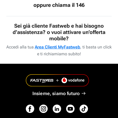
oppure chiama il 146
Sei già cliente Fastweb e hai bisogno
d’assistenza? o vuoi attivare un’offerta
mobile?
Accedi alla tua
Area Clienti MyFastweb
, ti basta un click
e ti richiamiamo subito!
Insieme, siamo futuro