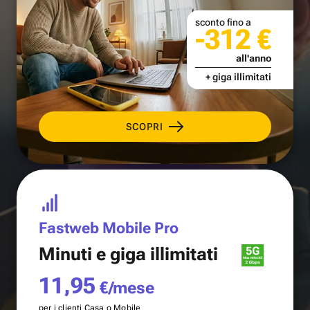
sconto fino a
-312 €
all'anno
+ giga illimitati
SCOPRI
Fastweb Mobile Pro
Minuti e
giga illimitati
11,95
€/mese
per i clienti Casa o Mobile