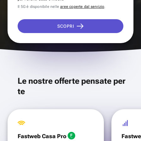
Il 5G è disponibile nelle
aree coperte dal servizio
.
SCOPRI
Le nostre offerte pensate per
te
Fastweb Casa Pro
Fastwe