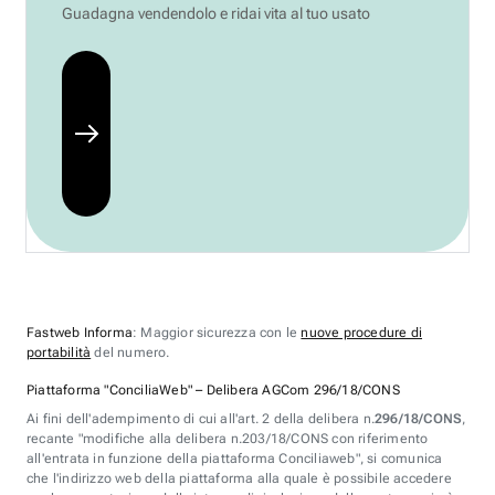
Guadagna vendendolo e ridai vita al tuo usato
Fastweb Informa
: Maggior sicurezza con le
nuove procedure di
portabilità
del numero.
Piattaforma "ConciliaWeb" – Delibera AGCom 296/18/CONS
Ai fini dell'adempimento di cui all'art. 2 della delibera n.
296/18/CONS
,
recante "modifiche alla delibera n.203/18/CONS con riferimento
all'entrata in funzione della piattaforma Conciliaweb", si comunica
che l'indirizzo web della piattaforma alla quale è possibile accedere