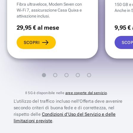
Fibra ultraveloce, Modem Seven con
150 GB e mi
Wi‑Fi 7, assicurazione Casa Quixa e
Anche in 
attivazione inclusi.
29
,95 €
al mese
9
,95 €
SCOPRI
SCOP
Il 5G è disponibile nelle
aree coperte dal servizio
.
L’utilizzo del traffico incluso nell’Offerta deve avvenire
secondo criteri di buona fede e di correttezza, nel
rispetto delle
Condizioni d’Uso del Servizio e delle
limitazioni previste
.