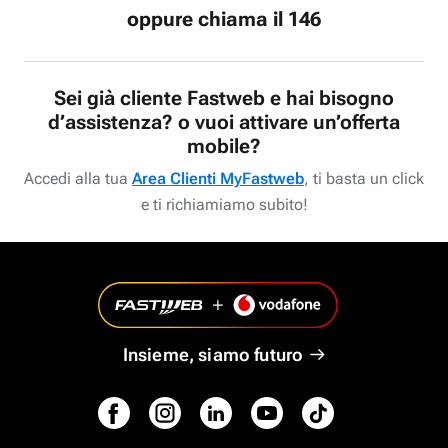
oppure chiama il 146
Sei già cliente Fastweb e hai bisogno
d’assistenza? o vuoi attivare un’offerta
mobile?
Accedi alla tua
Area Clienti MyFastweb
, ti basta un click
e ti richiamiamo subito!
Insieme, siamo futuro