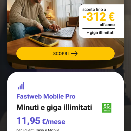
sconto fino a
-312 €
all'anno
+ giga illimitati
SCOPRI
Fastweb Mobile Pro
Minuti e
giga illimitati
11,95
€/mese
per i clienti Casa o Mobile