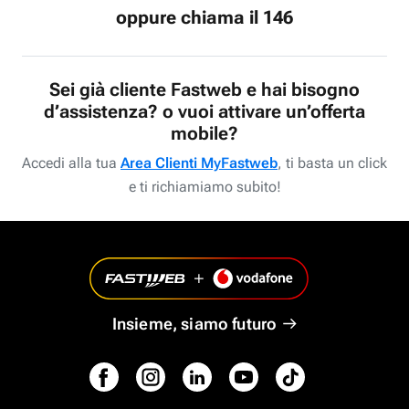
oppure chiama il 146
Sei già cliente Fastweb e hai bisogno
d’assistenza? o vuoi attivare un’offerta
mobile?
Accedi alla tua
Area Clienti MyFastweb
, ti basta un click
e ti richiamiamo subito!
Insieme, siamo futuro