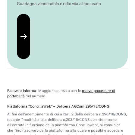
Guadagna vendendolo e ridai vita al tuo usato
Fastweb Informa
: Maggior sicurezza con le
nuove procedure di
portabilità
del numero.
Piattaforma "ConciliaWeb" – Delibera AGCom 296/18/CONS
Ai fini dell'adempimento di cui all'art. 2 della delibera n.
296/18/CONS
,
recante "modifiche alla delibera n.203/18/CONS con riferimento
all'entrata in funzione della piattaforma Conciliaweb", si comunica
che l'indirizzo web della piattaforma alla quale è possibile accedere