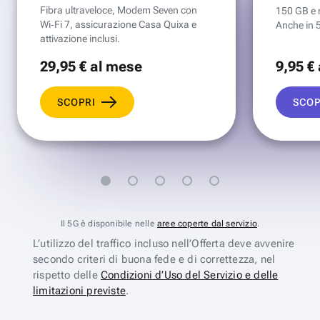
Fibra ultraveloce, Modem Seven con
150 GB e mi
Wi‑Fi 7, assicurazione Casa Quixa e
Anche in 
attivazione inclusi.
29
,95 €
al mese
9
,95 €
SCOPRI
SCOP
Il 5G è disponibile nelle
aree coperte dal servizio
.
L’utilizzo del traffico incluso nell’Offerta deve avvenire
secondo criteri di buona fede e di correttezza, nel
rispetto delle
Condizioni d’Uso del Servizio e delle
limitazioni previste
.