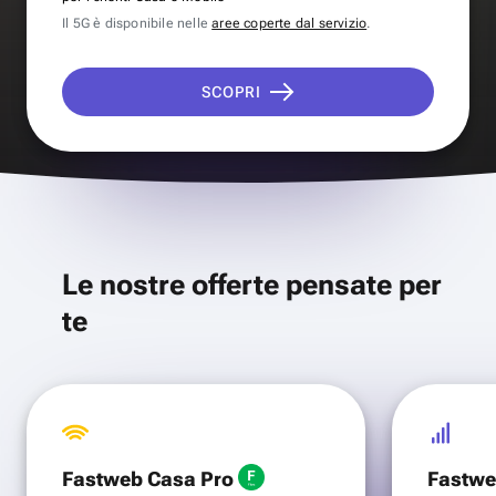
Il 5G è disponibile nelle
aree coperte dal servizio
.
SCOPRI
Le nostre offerte pensate per
te
Fastweb Casa Pro
Fastwe