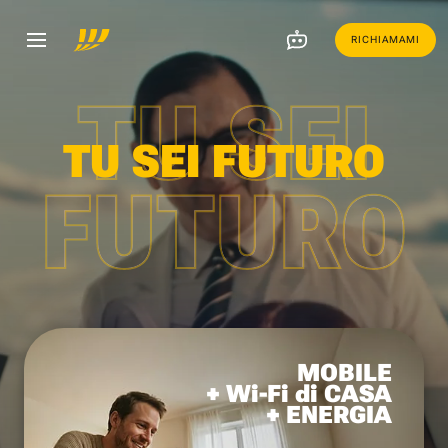
RICHIAMAMI
TU SEI
TU SEI FUTURO
FUTURO
MOBILE
+ Wi-Fi di CASA
+ ENERGIA