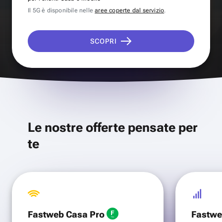
Il 5G è disponibile nelle
aree coperte dal servizio
.
SCOPRI
Le nostre offerte pensate per
te
Fastweb Casa Pro
Fastwe