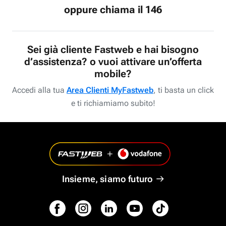
oppure chiama il 146
Sei già cliente Fastweb e hai bisogno
d’assistenza? o vuoi attivare un’offerta
mobile?
Accedi alla tua
Area Clienti MyFastweb
, ti basta un click
e ti richiamiamo subito!
Insieme, siamo futuro