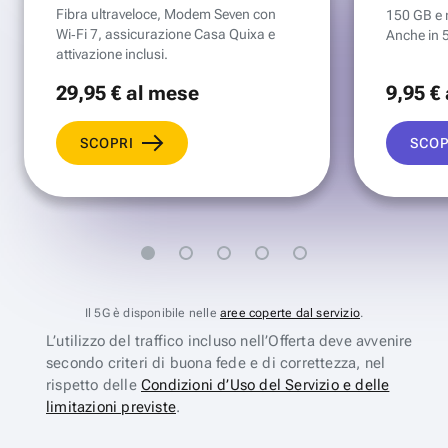
Fibra ultraveloce, Modem Seven con
150 GB e mi
Wi‑Fi 7, assicurazione Casa Quixa e
Anche in 
attivazione inclusi.
29
,95 €
al mese
9
,95 €
SCOPRI
SCOP
Il 5G è disponibile nelle
aree coperte dal servizio
.
L’utilizzo del traffico incluso nell’Offerta deve avvenire
secondo criteri di buona fede e di correttezza, nel
rispetto delle
Condizioni d’Uso del Servizio e delle
limitazioni previste
.