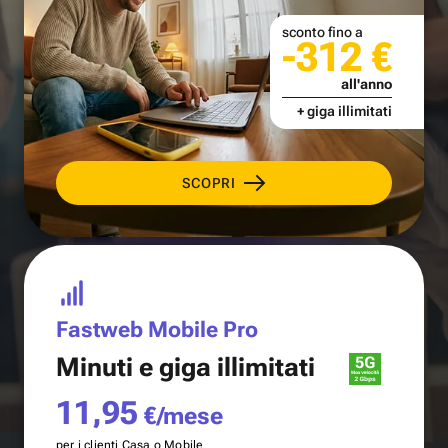
sconto fino a
-312 €
all'anno
+ giga illimitati
SCOPRI
Fastweb Mobile Pro
Minuti e
giga illimitati
11,95
€/mese
per i clienti Casa o Mobile