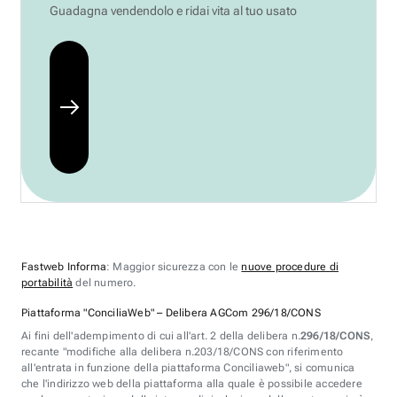
Guadagna vendendolo e ridai vita al tuo usato
Fastweb Informa
: Maggior sicurezza con le
nuove procedure di
portabilità
del numero.
Piattaforma "ConciliaWeb" – Delibera AGCom 296/18/CONS
Ai fini dell'adempimento di cui all'art. 2 della delibera n.
296/18/CONS
,
recante "modifiche alla delibera n.203/18/CONS con riferimento
all'entrata in funzione della piattaforma Conciliaweb", si comunica
che l'indirizzo web della piattaforma alla quale è possibile accedere