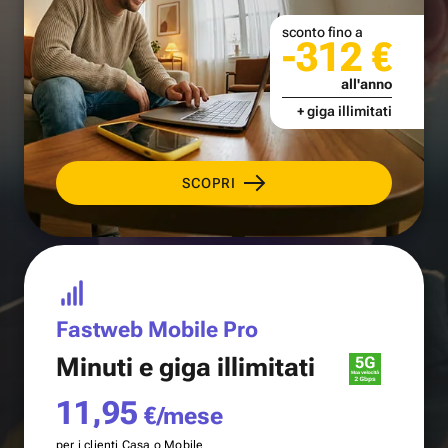
sconto fino a
-312 €
all'anno
+ giga illimitati
SCOPRI
Fastweb Mobile Pro
Minuti e
giga illimitati
11,95
€/mese
per i clienti Casa o Mobile