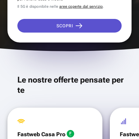
Il 5G è disponibile nelle
aree coperte dal servizio
.
SCOPRI
Le nostre offerte pensate per
te
Fastweb Casa Pro
Fastwe