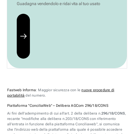
Guadagna vendendolo e ridai vita al tuo usato
Fastweb Informa
: Maggior sicurezza con le
nuove procedure di
portabilità
del numero.
Piattaforma "ConciliaWeb" – Delibera AGCom 296/18/CONS
Ai fini dell'adempimento di cui all'art. 2 della delibera n.
296/18/CONS
,
recante "modifiche alla delibera n.203/18/CONS con riferimento
all'entrata in funzione della piattaforma Conciliaweb", si comunica
che l'indirizzo web della piattaforma alla quale è possibile accedere