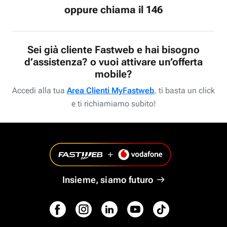
oppure chiama il 146
Sei già cliente Fastweb e hai bisogno
d’assistenza? o vuoi attivare un’offerta
mobile?
Accedi alla tua
Area Clienti MyFastweb
, ti basta un click
e ti richiamiamo subito!
Insieme, siamo futuro