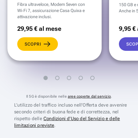
Fibra ultraveloce, Modem Seven con
150 GB e mi
Wi‑Fi 7, assicurazione Casa Quixa e
Anche in 
attivazione inclusi.
29
,95 €
al mese
9
,95 €
SCOPRI
SCOP
Il 5G è disponibile nelle
aree coperte dal servizio
.
L’utilizzo del traffico incluso nell’Offerta deve avvenire
secondo criteri di buona fede e di correttezza, nel
rispetto delle
Condizioni d’Uso del Servizio e delle
limitazioni previste
.