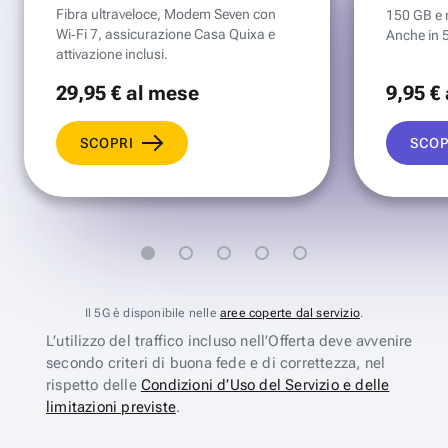
Fibra ultraveloce, Modem Seven con
150 GB e mi
Wi‑Fi 7, assicurazione Casa Quixa e
Anche in 
attivazione inclusi.
29
,95 €
al mese
9
,95 €
SCOPRI
SCOP
Il 5G è disponibile nelle
aree coperte dal servizio
.
L’utilizzo del traffico incluso nell’Offerta deve avvenire
secondo criteri di buona fede e di correttezza, nel
rispetto delle
Condizioni d’Uso del Servizio e delle
limitazioni previste
.