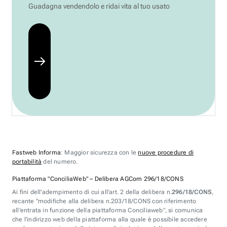
Guadagna vendendolo e ridai vita al tuo usato
Fastweb Informa
: Maggior sicurezza con le
nuove procedure di
portabilità
del numero.
Piattaforma "ConciliaWeb" – Delibera AGCom 296/18/CONS
Ai fini dell'adempimento di cui all'art. 2 della delibera n.
296/18/CONS
,
recante "modifiche alla delibera n.203/18/CONS con riferimento
all'entrata in funzione della piattaforma Conciliaweb", si comunica
che l'indirizzo web della piattaforma alla quale è possibile accedere