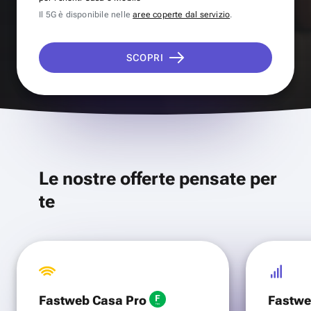
Il 5G è disponibile nelle
aree coperte dal servizio
.
SCOPRI
Le nostre offerte pensate per
te
Fastweb Casa Pro
Fastwe