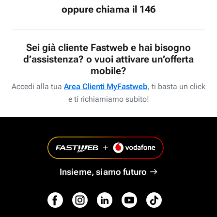
oppure chiama il 146
Sei già cliente Fastweb e hai bisogno
d’assistenza? o vuoi attivare un’offerta
mobile?
Accedi alla tua
Area Clienti MyFastweb
, ti basta un click
e ti richiamiamo subito!
Insieme, siamo futuro