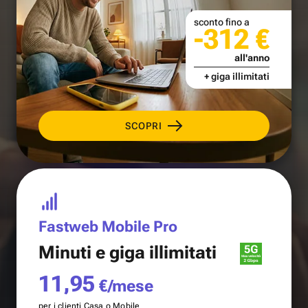
sconto fino a
-312 €
all'anno
+ giga illimitati
SCOPRI
Fastweb Mobile Pro
Minuti e
giga illimitati
11,95
€/mese
per i clienti Casa o Mobile