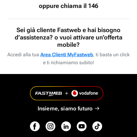
oppure chiama il 146
Sei già cliente Fastweb e hai bisogno
d’assistenza? o vuoi attivare un’offerta
mobile?
Accedi alla tua
Area Clienti MyFastweb
, ti basta un click
e ti richiamiamo subito!
Insieme, siamo futuro