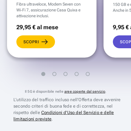
Fibra ultraveloce, Modem Seven con
150 GB e mi
Wi‑Fi 7, assicurazione Casa Quixa e
Anche in 
attivazione inclusi.
29
,95 €
al mese
9
,95 €
SCOPRI
SCOP
Il 5G è disponibile nelle
aree coperte dal servizio
.
L’utilizzo del traffico incluso nell’Offerta deve avvenire
secondo criteri di buona fede e di correttezza, nel
rispetto delle
Condizioni d’Uso del Servizio e delle
limitazioni previste
.