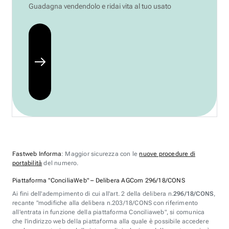
Guadagna vendendolo e ridai vita al tuo usato
Fastweb Informa
: Maggior sicurezza con le
nuove procedure di
portabilità
del numero.
Piattaforma "ConciliaWeb" – Delibera AGCom 296/18/CONS
Ai fini dell'adempimento di cui all'art. 2 della delibera n.
296/18/CONS
,
recante "modifiche alla delibera n.203/18/CONS con riferimento
all'entrata in funzione della piattaforma Conciliaweb", si comunica
che l'indirizzo web della piattaforma alla quale è possibile accedere