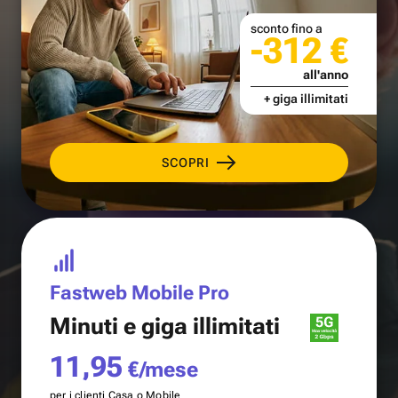
sconto fino a
-312 €
all'anno
+ giga illimitati
SCOPRI
Fastweb Mobile Pro
Minuti e
giga illimitati
11,95
€/mese
per i clienti Casa o Mobile