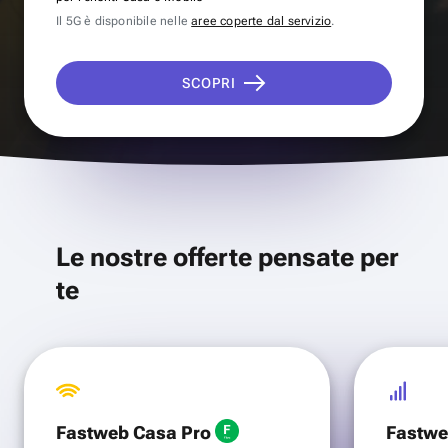
Il 5G è disponibile nelle
aree coperte dal servizio
.
SCOPRI
Le nostre offerte pensate per
te
Fastweb Casa Pro
Fastwe