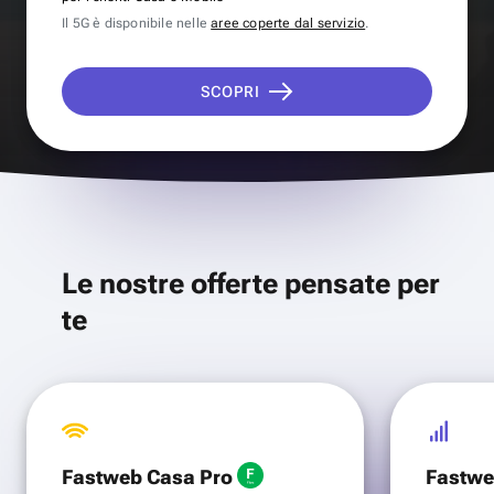
Il 5G è disponibile nelle
aree coperte dal servizio
.
SCOPRI
Le nostre offerte pensate per
te
Fastweb Casa Pro
Fastwe