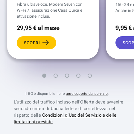
Fibra ultraveloce, Modem Seven con
150 GB e mi
Wi‑Fi 7, assicurazione Casa Quixa e
Anche in 
attivazione inclusi.
29
,95 €
al mese
9
,95 €
SCOPRI
SCOP
Il 5G è disponibile nelle
aree coperte dal servizio
.
L’utilizzo del traffico incluso nell’Offerta deve avvenire
secondo criteri di buona fede e di correttezza, nel
rispetto delle
Condizioni d’Uso del Servizio e delle
limitazioni previste
.