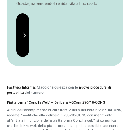
Guadagna vendendolo e ridai vita al tuo usato
Fastweb Informa
: Maggior sicurezza con le
nuove procedure di
portabilità
del numero.
Piattaforma "ConciliaWeb" – Delibera AGCom 296/18/CONS
Ai fini dell'adempimento di cui all'art. 2 della delibera n.
296/18/CONS
,
recante "modifiche alla delibera n.203/18/CONS con riferimento
all'entrata in funzione della piattaforma Conciliaweb", si comunica
che l'indirizzo web della piattaforma alla quale è possibile accedere