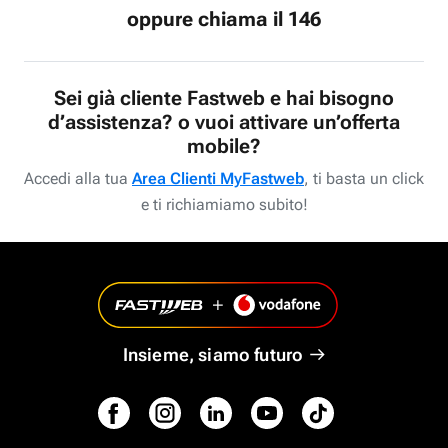
oppure chiama il 146
Sei già cliente Fastweb e hai bisogno
d’assistenza? o vuoi attivare un’offerta
mobile?
Accedi alla tua
Area Clienti MyFastweb
, ti basta un click
e ti richiamiamo subito!
Insieme, siamo futuro