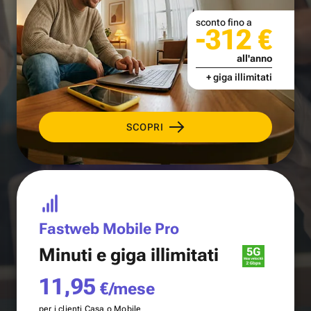
sconto fino a
-312 €
all'anno
+ giga illimitati
SCOPRI
Fastweb Mobile Pro
Minuti e
giga illimitati
11,95
€/mese
per i clienti Casa o Mobile