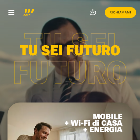
RICHIAMAMI
TU SEI
TU SEI FUTURO
FUTURO
MOBILE
+ Wi-Fi di CASA
+ ENERGIA