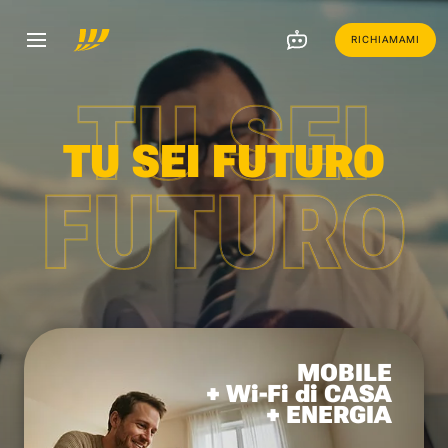
RICHIAMAMI
TU SEI
TU SEI FUTURO
FUTURO
MOBILE
+ Wi-Fi di CASA
+ ENERGIA