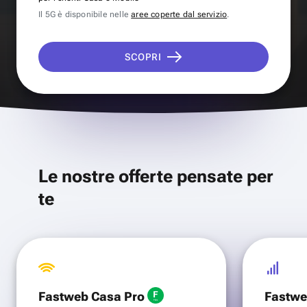
Il 5G è disponibile nelle
aree coperte dal servizio
.
SCOPRI
Le nostre offerte pensate per
te
Fastweb Casa Pro
Fastwe