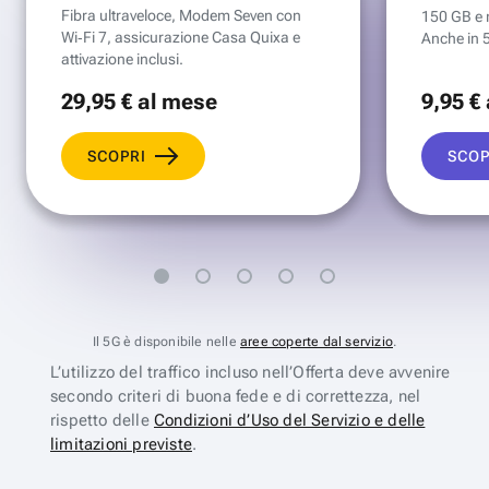
Fibra ultraveloce, Modem Seven con
150 GB e mi
Wi‑Fi 7, assicurazione Casa Quixa e
Anche in 
attivazione inclusi.
29
,95 €
al mese
9
,95 €
SCOPRI
SCOP
Il 5G è disponibile nelle
aree coperte dal servizio
.
L’utilizzo del traffico incluso nell’Offerta deve avvenire
secondo criteri di buona fede e di correttezza, nel
rispetto delle
Condizioni d’Uso del Servizio e delle
limitazioni previste
.