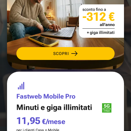
sconto fino a
-312 €
all'anno
+ giga illimitati
SCOPRI
Fastweb Mobile Pro
Minuti e
giga illimitati
11,95
€/mese
per i clienti Casa o Mobile