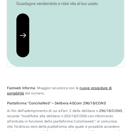
Guadagna vendendolo e ridai vita al tuo usato
Fastweb Informa
: Maggior sicurezza con le
nuove procedure di
portabilità
del numero.
Piattaforma "ConciliaWeb" – Delibera AGCom 296/18/CONS
Ai fini dell'adempimento di cui all'art. 2 della delibera n.
296/18/CONS
,
recante "modifiche alla delibera n.203/18/CONS con riferimento
all'entrata in funzione della piattaforma Conciliaweb", si comunica
che l'indirizzo web della piattaforma alla quale è possibile accedere