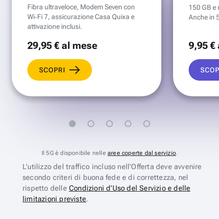
Fibra ultraveloce, Modem Seven con
150 GB e mi
Wi‑Fi 7, assicurazione Casa Quixa e
Anche in 
attivazione inclusi.
29
,95 €
al mese
9
,95 €
SCOPRI
SCOP
Il 5G è disponibile nelle
aree coperte dal servizio
.
L’utilizzo del traffico incluso nell’Offerta deve avvenire
secondo criteri di buona fede e di correttezza, nel
rispetto delle
Condizioni d’Uso del Servizio e delle
limitazioni previste
.