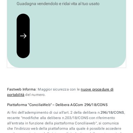
Guadagna vendendolo e ridai vita al tuo usato
Fastweb Informa
: Maggior sicurezza con le
nuove procedure di
portabilità
del numero.
Piattaforma "ConciliaWeb" – Delibera AGCom 296/18/CONS
Ai fini dell'adempimento di cui all'art. 2 della delibera n.
296/18/CONS
,
recante "modifiche alla delibera n.203/18/CONS con riferimento
all'entrata in funzione della piattaforma Conciliaweb", si comunica
che l'indirizzo web della piattaforma alla quale è possibile accedere