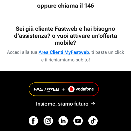
oppure chiama il 146
Sei già cliente Fastweb e hai bisogno
d’assistenza? o vuoi attivare un’offerta
mobile?
Accedi alla tua
Area Clienti MyFastweb
, ti basta un click
e ti richiamiamo subito!
Insieme, siamo futuro