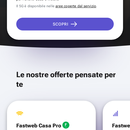
Il 5G è disponibile nelle
aree coperte dal servizio
.
SCOPRI
Le nostre offerte pensate per
te
Fastweb Casa Pro
Fastwe