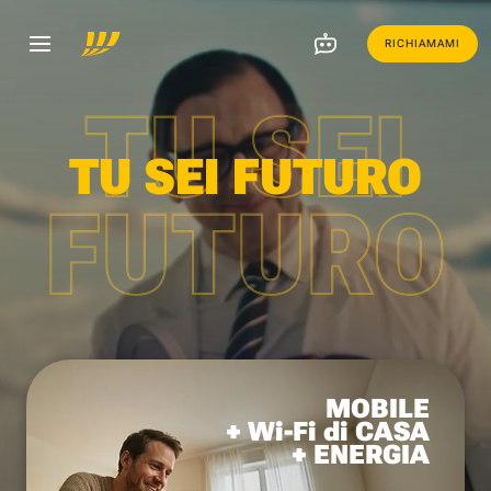
RICHIAMAMI
TU SEI
TU SEI FUTURO
FUTURO
MOBILE
+ Wi-Fi di CASA
+ ENERGIA