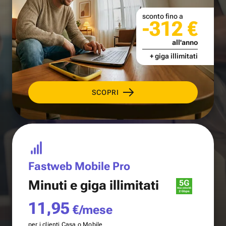
sconto fino a
-312 €
all'anno
+ giga illimitati
SCOPRI
Fastweb Mobile Pro
Minuti e
giga illimitati
11,95
€/mese
per i clienti Casa o Mobile