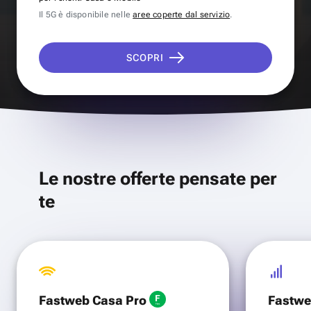
Il 5G è disponibile nelle
aree coperte dal servizio
.
SCOPRI
Le nostre offerte pensate per
te
Fastweb Casa Pro
Fastwe