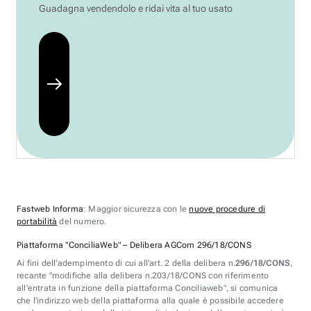
Guadagna vendendolo e ridai vita al tuo usato
Fastweb Informa
: Maggior sicurezza con le
nuove procedure di
portabilità
del numero.
Piattaforma "ConciliaWeb" – Delibera AGCom 296/18/CONS
Ai fini dell'adempimento di cui all'art. 2 della delibera n.
296/18/CONS
,
recante "modifiche alla delibera n.203/18/CONS con riferimento
all'entrata in funzione della piattaforma Conciliaweb", si comunica
che l'indirizzo web della piattaforma alla quale è possibile accedere