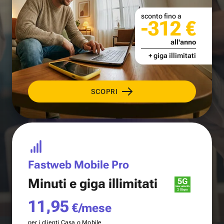
sconto fino a
-312 €
all'anno
+ giga illimitati
SCOPRI
Fastweb Mobile Pro
Minuti e
giga illimitati
11,95
€/mese
per i clienti Casa o Mobile