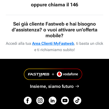
oppure chiama il 146
Sei già cliente Fastweb e hai bisogno
d’assistenza? o vuoi attivare un’offerta
mobile?
Accedi alla tua
Area Clienti MyFastweb
, ti basta un click
e ti richiamiamo subito!
Insieme, siamo futuro