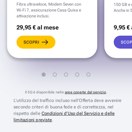
Fibra ultraveloce, Modem Seven con
150 GB e mi
Wi‑Fi 7, assicurazione Casa Quixa e
Anche in 
attivazione inclusi.
29
,95 €
al mese
9
,95 €
SCOPRI
SCOP
Il 5G è disponibile nelle
aree coperte dal servizio
.
L’utilizzo del traffico incluso nell’Offerta deve avvenire
secondo criteri di buona fede e di correttezza, nel
rispetto delle
Condizioni d’Uso del Servizio e delle
limitazioni previste
.