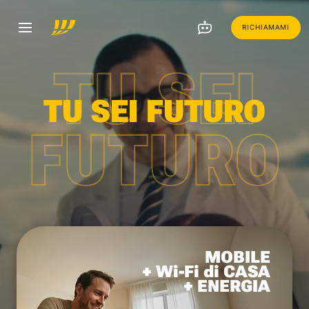
RICHIAMAMI
TU SEI
TU SEI FUTURO
FUTURO
MOBILE
+ Wi-Fi di CASA
+ ENERGIA