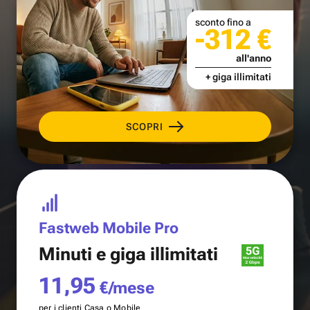
sconto fino a
-312 €
all'anno
+ giga illimitati
SCOPRI
Fastweb Mobile Pro
Minuti e
giga illimitati
11,95
€/mese
per i clienti Casa o Mobile