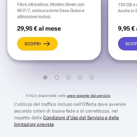
Fibra ultraveloce, Modem Seven con
150 GB e mi
Wi‑Fi 7, assicurazione Casa Quixa e
Anche in 
attivazione inclusi.
29
,95 €
al mese
9
,95 €
SCOPRI
SCOP
Il 5G è disponibile nelle
aree coperte dal servizio
.
L’utilizzo del traffico incluso nell’Offerta deve avvenire
secondo criteri di buona fede e di correttezza, nel
rispetto delle
Condizioni d’Uso del Servizio e delle
limitazioni previste
.