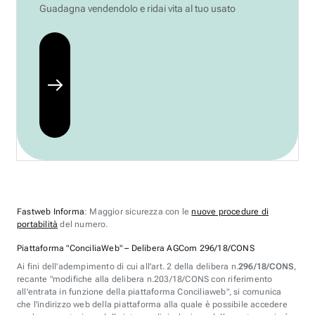
Guadagna vendendolo e ridai vita al tuo usato
Fastweb Informa
: Maggior sicurezza con le
nuove procedure di
portabilità
del numero.
Piattaforma "ConciliaWeb" – Delibera AGCom 296/18/CONS
Ai fini dell'adempimento di cui all'art. 2 della delibera n.
296/18/CONS
,
recante "modifiche alla delibera n.203/18/CONS con riferimento
all'entrata in funzione della piattaforma Conciliaweb", si comunica
che l'indirizzo web della piattaforma alla quale è possibile accedere