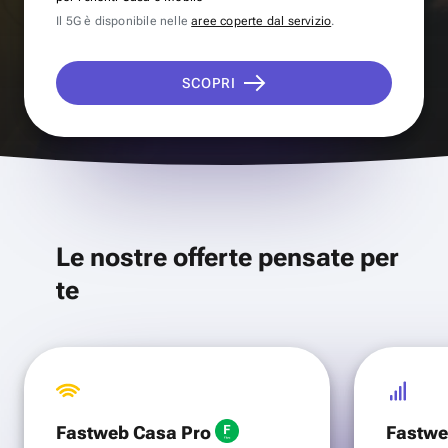
Il 5G è disponibile nelle
aree coperte dal servizio
.
SCOPRI
Le nostre offerte pensate per
te
Fastweb Casa Pro
Fastwe