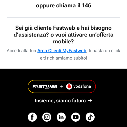
oppure chiama il 146
Sei già cliente Fastweb e hai bisogno
d’assistenza? o vuoi attivare un’offerta
mobile?
Accedi alla tua
Area Clienti MyFastweb
, ti basta un click
e ti richiamiamo subito!
Insieme, siamo futuro