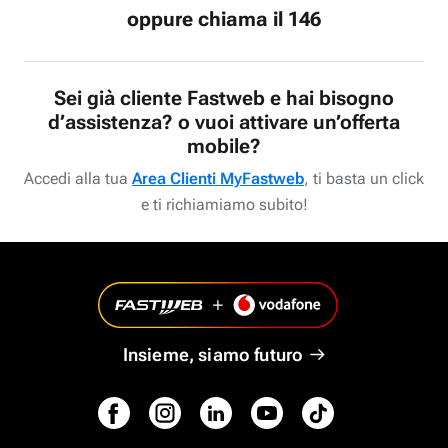
oppure chiama il 146
Sei già cliente Fastweb e hai bisogno
d’assistenza? o vuoi attivare un’offerta
mobile?
Accedi alla tua
Area Clienti MyFastweb
, ti basta un click
e ti richiamiamo subito!
Insieme, siamo futuro