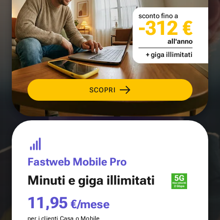
sconto fino a
-312 €
all'anno
+ giga illimitati
SCOPRI
Fastweb Mobile Pro
Minuti e
giga illimitati
11,95
€/mese
per i clienti Casa o Mobile