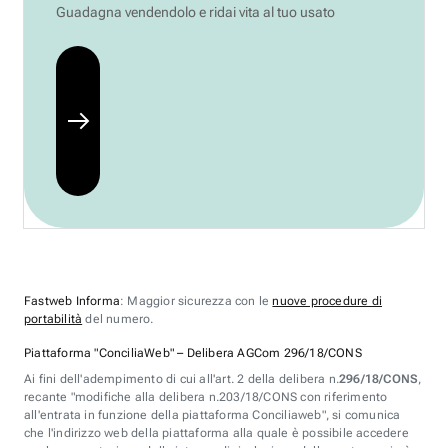
Guadagna vendendolo e ridai vita al tuo usato
Fastweb Informa
: Maggior sicurezza con le
nuove procedure di
portabilità
del numero.
Piattaforma "ConciliaWeb" – Delibera AGCom 296/18/CONS
Ai fini dell'adempimento di cui all'art. 2 della delibera n.
296/18/CONS
,
recante "modifiche alla delibera n.203/18/CONS con riferimento
all'entrata in funzione della piattaforma Conciliaweb", si comunica
che l'indirizzo web della piattaforma alla quale è possibile accedere