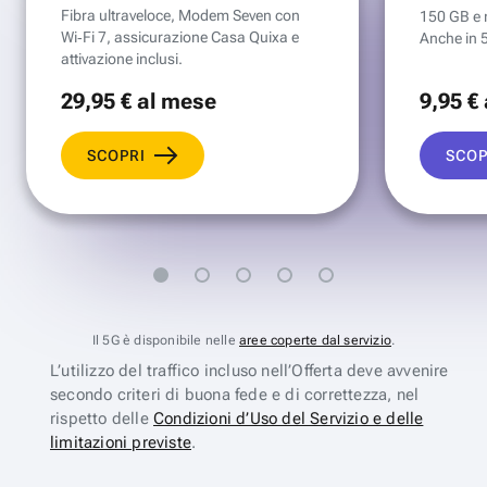
Fibra ultraveloce, Modem Seven con
150 GB e mi
Wi‑Fi 7, assicurazione Casa Quixa e
Anche in 
attivazione inclusi.
29
,95 €
al mese
9
,95 €
SCOPRI
SCOP
Il 5G è disponibile nelle
aree coperte dal servizio
.
L’utilizzo del traffico incluso nell’Offerta deve avvenire
secondo criteri di buona fede e di correttezza, nel
rispetto delle
Condizioni d’Uso del Servizio e delle
limitazioni previste
.