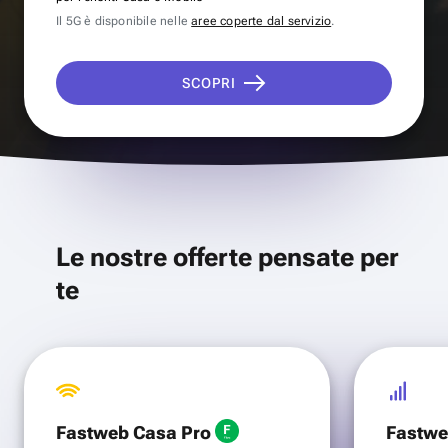
Il 5G è disponibile nelle
aree coperte dal servizio
.
SCOPRI
Le nostre offerte pensate per
te
Fastweb Casa Pro
Fastwe