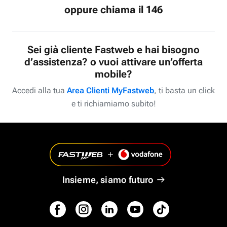
oppure chiama il 146
Sei già cliente Fastweb e hai bisogno
d’assistenza? o vuoi attivare un’offerta
mobile?
Accedi alla tua
Area Clienti MyFastweb
, ti basta un click
e ti richiamiamo subito!
Insieme, siamo futuro