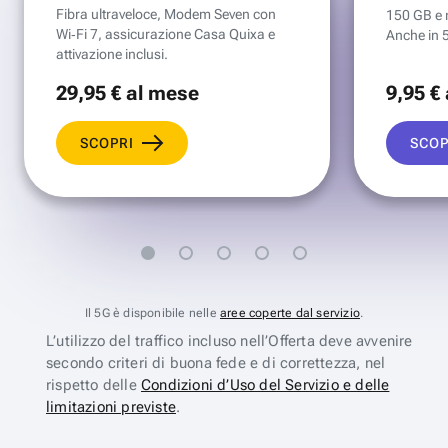
Fibra ultraveloce, Modem Seven con
150 GB e mi
Wi‑Fi 7, assicurazione Casa Quixa e
Anche in 
attivazione inclusi.
29
,95 €
al mese
9
,95 €
SCOPRI
SCOP
Il 5G è disponibile nelle
aree coperte dal servizio
.
L’utilizzo del traffico incluso nell’Offerta deve avvenire
secondo criteri di buona fede e di correttezza, nel
rispetto delle
Condizioni d’Uso del Servizio e delle
limitazioni previste
.