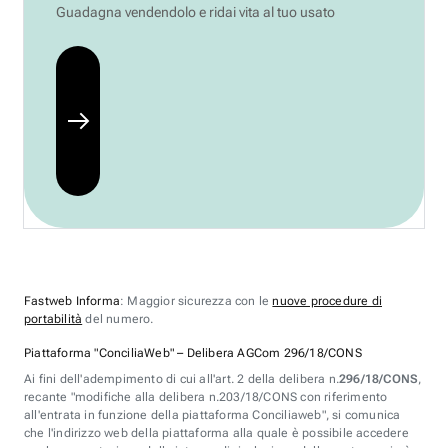
Guadagna vendendolo e ridai vita al tuo usato
Fastweb Informa
: Maggior sicurezza con le
nuove procedure di
portabilità
del numero.
Piattaforma "ConciliaWeb" – Delibera AGCom 296/18/CONS
Ai fini dell'adempimento di cui all'art. 2 della delibera n.
296/18/CONS
,
recante "modifiche alla delibera n.203/18/CONS con riferimento
all'entrata in funzione della piattaforma Conciliaweb", si comunica
che l'indirizzo web della piattaforma alla quale è possibile accedere