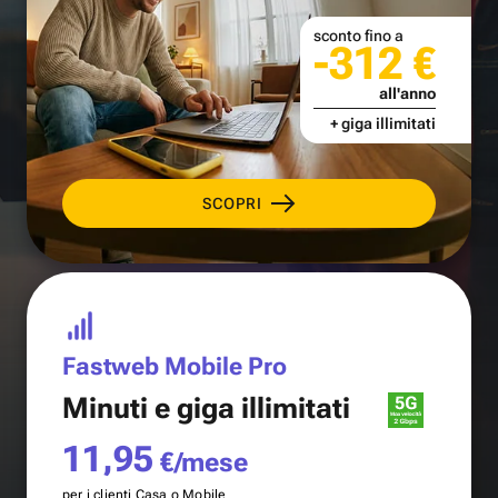
sconto fino a
-312 €
all'anno
+ giga illimitati
SCOPRI
Fastweb Mobile Pro
Minuti e
giga illimitati
11,95
€/mese
per i clienti Casa o Mobile