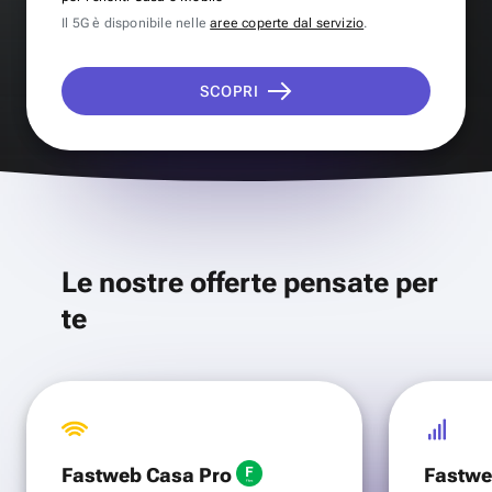
Il 5G è disponibile nelle
aree coperte dal servizio
.
SCOPRI
Le nostre offerte pensate per
te
Fastweb Casa Pro
Fastwe