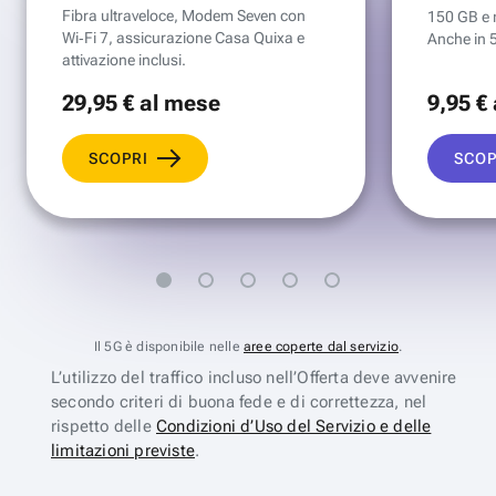
Fibra ultraveloce, Modem Seven con
150 GB e mi
Wi‑Fi 7, assicurazione Casa Quixa e
Anche in 
attivazione inclusi.
29
,95 €
al mese
9
,95 €
SCOPRI
SCOP
Il 5G è disponibile nelle
aree coperte dal servizio
.
L’utilizzo del traffico incluso nell’Offerta deve avvenire
secondo criteri di buona fede e di correttezza, nel
rispetto delle
Condizioni d’Uso del Servizio e delle
limitazioni previste
.