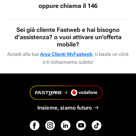
oppure chiama il 146
Sei già cliente Fastweb e hai bisogno
d’assistenza? o vuoi attivare un’offerta
mobile?
Accedi alla tua
Area Clienti MyFastweb
, ti basta un click
e ti richiamiamo subito!
Insieme, siamo futuro