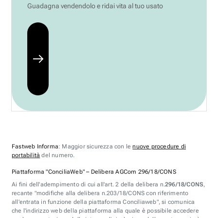
Guadagna vendendolo e ridai vita al tuo usato
Fastweb Informa
: Maggior sicurezza con le
nuove procedure di
portabilità
del numero.
Piattaforma "ConciliaWeb" – Delibera AGCom 296/18/CONS
Ai fini dell'adempimento di cui all'art. 2 della delibera n.
296/18/CONS
,
recante "modifiche alla delibera n.203/18/CONS con riferimento
all'entrata in funzione della piattaforma Conciliaweb", si comunica
che l'indirizzo web della piattaforma alla quale è possibile accedere