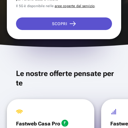
Il 5G è disponibile nelle
aree coperte dal servizio
.
SCOPRI
Le nostre offerte pensate per
te
Fastweb Casa Pro
Fastwe