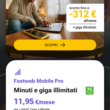
sconto fino a
-312 €
all'anno
+ giga illimitati
SCOPRI
Fastweb Mobile Pro
Minuti e
giga illimitati
11,95
€/mese
per i clienti Casa o Mobile