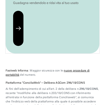
Guadagna vendendolo e ridai vita al tuo usato
Fastweb Informa
: Maggior sicurezza con le
nuove procedure di
portabilità
del numero.
Piattaforma "ConciliaWeb" – Delibera AGCom 296/18/CONS
Ai fini dell'adempimento di cui all'art. 2 della delibera n.
296/18/CONS
,
recante "modifiche alla delibera n.203/18/CONS con riferimento
all'entrata in funzione della piattaforma Conciliaweb", si comunica
che l'indirizzo web della piattaforma alla quale è possibile accedere