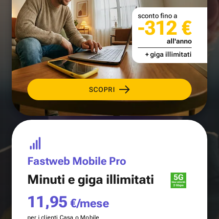
sconto fino a
-312 €
all'anno
+ giga illimitati
SCOPRI
Fastweb Mobile Pro
Minuti e
giga illimitati
11,95
€/mese
per i clienti Casa o Mobile