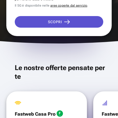
Il 5G è disponibile nelle
aree coperte dal servizio
.
SCOPRI
Le nostre offerte pensate per
te
Fastweb Casa Pro
Fastwe