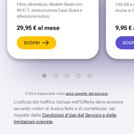
Fibra ultraveloce, Modem Seven con
150 GB e mi
Wi‑Fi 7, assicurazione Casa Quixa e
Anche in 
attivazione inclusi.
29
,95 €
al mese
9
,95 €
SCOPRI
SCOP
Il 5G è disponibile nelle
aree coperte dal servizio
.
L’utilizzo del traffico incluso nell’Offerta deve avvenire
secondo criteri di buona fede e di correttezza, nel
rispetto delle
Condizioni d’Uso del Servizio e delle
limitazioni previste
.