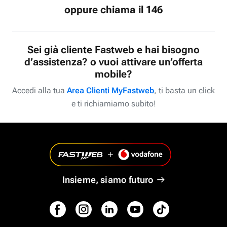
oppure chiama il 146
Sei già cliente Fastweb e hai bisogno
d’assistenza? o vuoi attivare un’offerta
mobile?
Accedi alla tua
Area Clienti MyFastweb
, ti basta un click
e ti richiamiamo subito!
Insieme, siamo futuro