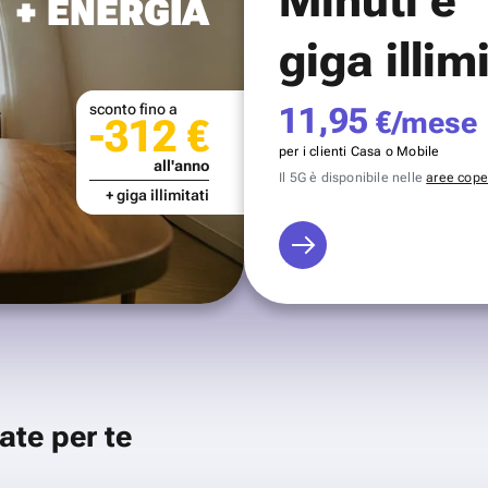
+ ENERGIA
giga illim
sconto fino a
11,95
€/mese
-312 €
per i clienti Casa o Mobile
all'anno
Il 5G è disponibile nelle
aree coper
+ giga illimitati
ate per te