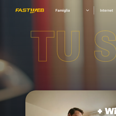
Famiglia
Internet
TU 
+ Wi