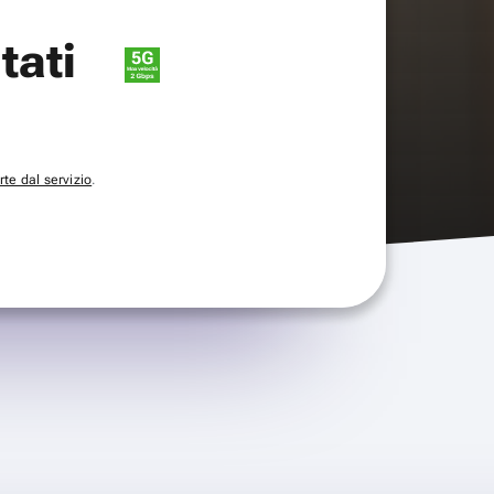
itati
te dal servizio
.