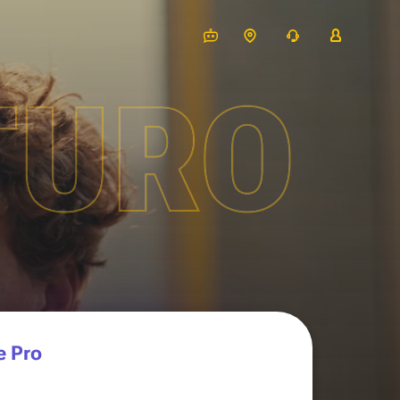
TURO
e Pro