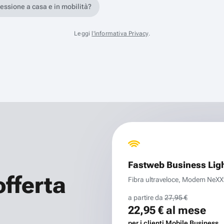
nessione a casa e in mobilità?
Leggi
l'informativa Privacy
.
Fastweb Business Lig
offerta
Fibra ultraveloce, Modem NeXXt 
a partire da
27,95 €
22,95 €
al mese
per i clienti Mobile Business