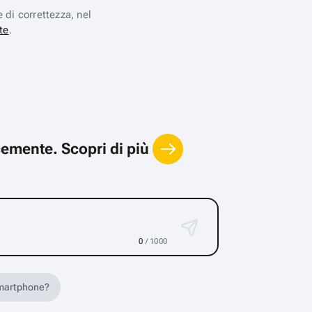
e di correttezza, nel
te
.
locemente.
Scopri di più
0
/ 1000
 smartphone?