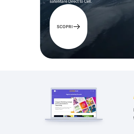
satellitare Direct to Cell.
SCOPRI