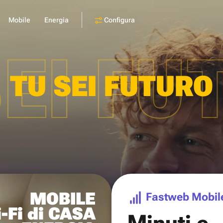
Configura
Mobile
Energia
SEI FU
TU SEI FUTURO
MOBILE
Fastweb Mobil
-Fi di CASA
Minuti e