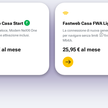
 Casa Start
Fastweb Casa FWA Li
aveloce, Modem NeXXt One
La connessione di nuova gene
e attivazione inclusi.
per navigare senza
limiti
fi
Mbit/s.
€
al mese
25
,95 €
al mese