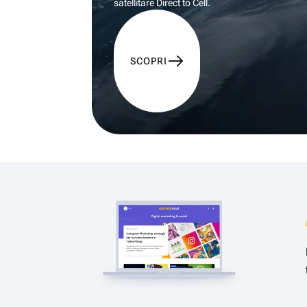
satellitare Direct to Cell.
SCOPRI