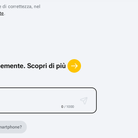
e di correttezza, nel
te
.
locemente.
Scopri di più
0
/ 1000
 smartphone?