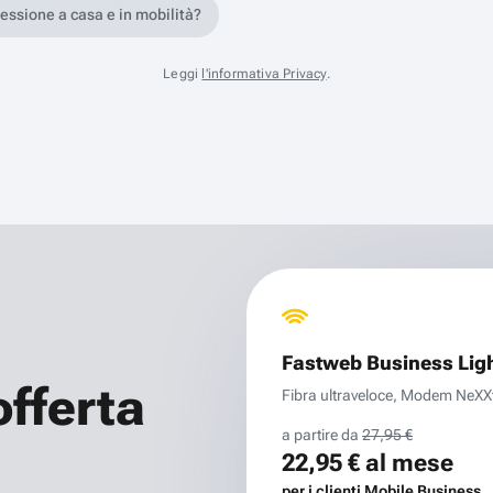
nessione a casa e in mobilità?
Leggi
l'informativa Privacy
.
Fastweb Business Lig
offerta
Fibra ultraveloce, Modem NeXXt 
a partire da
27,95 €
22,95 €
al mese
per i clienti Mobile Business