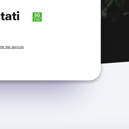
itati
te dal servizio
.