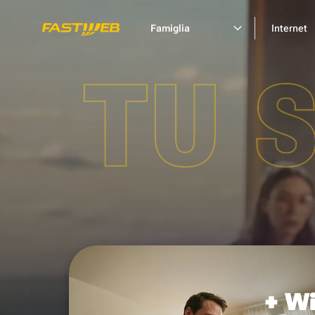
Famiglia
Internet
TU 
+ Wi