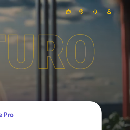
TURO
e Pro