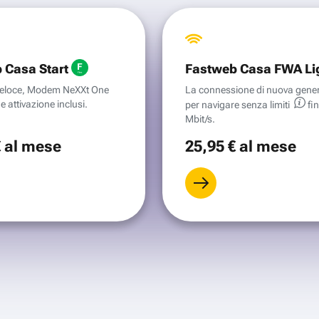
 Casa Start
Fastweb Casa FWA Li
aveloce, Modem NeXXt One
La connessione di nuova gene
e attivazione inclusi.
per navigare senza
limiti
fi
Mbit/s.
€
al mese
25
,95 €
al mese