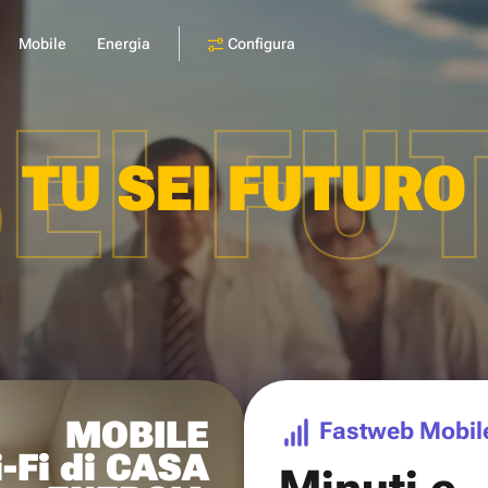
Configura
Mobile
Energia
SEI FU
TU SEI FUTURO
MOBILE
Fastweb Mobil
-Fi di CASA
Minuti e