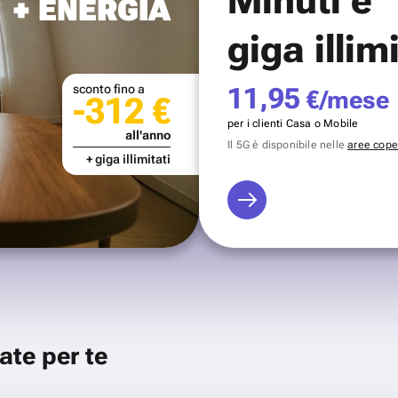
+ ENERGIA
giga illim
sconto fino a
11,95
€/mese
-312 €
per i clienti Casa o Mobile
all'anno
Il 5G è disponibile nelle
aree coper
+ giga illimitati
ate per te