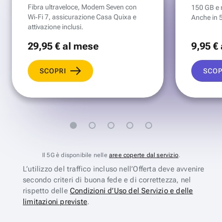
Fibra ultraveloce, Modem Seven con
150 GB e mi
Wi‑Fi 7, assicurazione Casa Quixa e
Anche in 
attivazione inclusi.
29
,95 €
al mese
9
,95 €
SCOPRI
SCOP
Il 5G è disponibile nelle
aree coperte dal servizio
.
L’utilizzo del traffico incluso nell’Offerta deve avvenire
secondo criteri di buona fede e di correttezza, nel
rispetto delle
Condizioni d’Uso del Servizio e delle
limitazioni previste
.