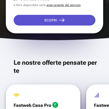
Il 5G è disponibile nelle
aree coperte dal servizio
.
SCOPRI
Le nostre offerte pensate per
te
Fastweb Casa Pro
Fastwe