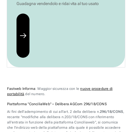
Guadagna vendendolo e ridai vita al tuo usato
Fastweb Informa
: Maggior sicurezza con le
nuove procedure di
portabilità
del numero.
Piattaforma "ConciliaWeb" – Delibera AGCom 296/18/CONS
Ai fini dell'adempimento di cui all'art. 2 della delibera n.
296/18/CONS
,
recante "modifiche alla delibera n.203/18/CONS con riferimento
all'entrata in funzione della piattaforma Conciliaweb", si comunica
che l'indirizzo web della piattaforma alla quale è possibile accedere