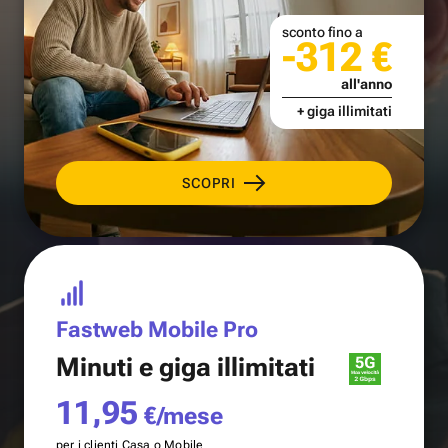
sconto fino a
-312 €
all'anno
+ giga illimitati
SCOPRI
Fastweb Mobile Pro
Minuti e
giga illimitati
11,95
€/mese
per i clienti Casa o Mobile