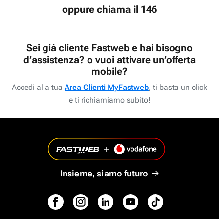
oppure chiama il 146
Sei già cliente Fastweb e hai bisogno
d’assistenza? o vuoi attivare un’offerta
mobile?
Accedi alla tua
Area Clienti MyFastweb
, ti basta un click
e ti richiamiamo subito!
Insieme, siamo futuro