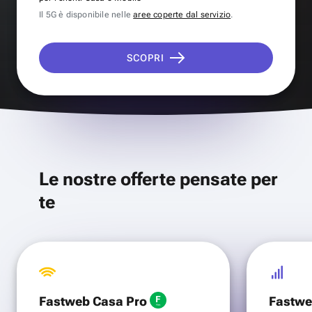
Il 5G è disponibile nelle
aree coperte dal servizio
.
SCOPRI
Le nostre offerte pensate per
te
Fastweb Casa Pro
Fastwe