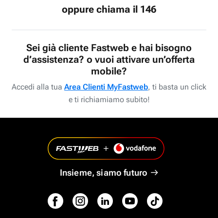
oppure chiama il 146
Sei già cliente Fastweb e hai bisogno
d’assistenza? o vuoi attivare un’offerta
mobile?
Accedi alla tua
Area Clienti MyFastweb
, ti basta un click
e ti richiamiamo subito!
Insieme, siamo futuro