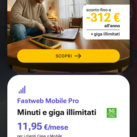
sconto fino a
-312 €
all'anno
+ giga illimitati
SCOPRI
Fastweb Mobile Pro
Minuti e
giga illimitati
11,95
€/mese
per i clienti Casa o Mobile