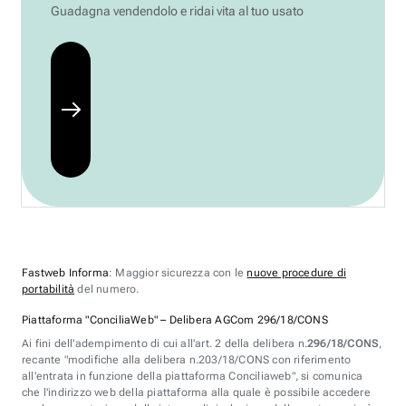
Guadagna vendendolo e ridai vita al tuo usato
Fastweb Informa
: Maggior sicurezza con le
nuove procedure di
portabilità
del numero.
Piattaforma "ConciliaWeb" – Delibera AGCom 296/18/CONS
Ai fini dell'adempimento di cui all'art. 2 della delibera n.
296/18/CONS
,
recante "modifiche alla delibera n.203/18/CONS con riferimento
all'entrata in funzione della piattaforma Conciliaweb", si comunica
che l'indirizzo web della piattaforma alla quale è possibile accedere