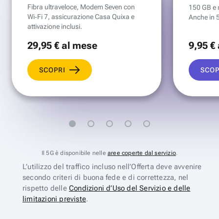
Fibra ultraveloce, Modem Seven con
150 GB e mi
Wi‑Fi 7, assicurazione Casa Quixa e
Anche in 
attivazione inclusi.
29
,95 €
al mese
9
,95 €
SCOPRI
SCOP
Il 5G è disponibile nelle
aree coperte dal servizio
.
L’utilizzo del traffico incluso nell’Offerta deve avvenire
secondo criteri di buona fede e di correttezza, nel
rispetto delle
Condizioni d’Uso del Servizio e delle
limitazioni previste
.