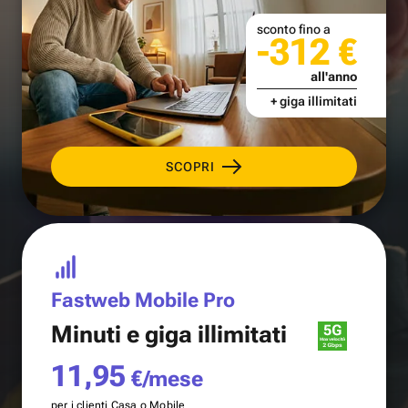
sconto fino a
-312 €
all'anno
+ giga illimitati
SCOPRI
Fastweb Mobile Pro
Minuti e
giga illimitati
11,95
€/mese
per i clienti Casa o Mobile