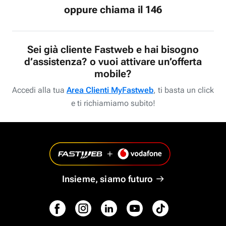
oppure chiama il 146
Sei già cliente Fastweb e hai bisogno
d’assistenza? o vuoi attivare un’offerta
mobile?
Accedi alla tua
Area Clienti MyFastweb
, ti basta un click
e ti richiamiamo subito!
Insieme, siamo futuro