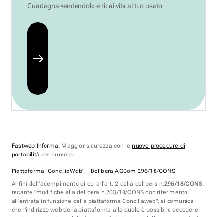
Guadagna vendendolo e ridai vita al tuo usato
Fastweb Informa
: Maggior sicurezza con le
nuove procedure di
portabilità
del numero.
Piattaforma "ConciliaWeb" – Delibera AGCom 296/18/CONS
Ai fini dell'adempimento di cui all'art. 2 della delibera n.
296/18/CONS
,
recante "modifiche alla delibera n.203/18/CONS con riferimento
all'entrata in funzione della piattaforma Conciliaweb", si comunica
che l'indirizzo web della piattaforma alla quale è possibile accedere