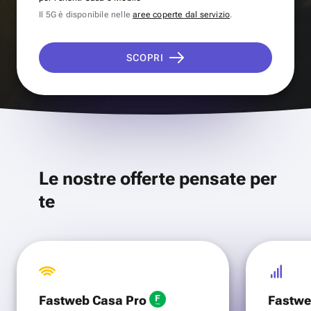
Il 5G è disponibile nelle
aree coperte dal servizio
.
SCOPRI
Le nostre offerte pensate per
te
Fastweb Casa Pro
Fastwe