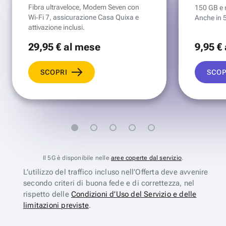
Fibra ultraveloce, Modem Seven con
150 GB e mi
Wi‑Fi 7, assicurazione Casa Quixa e
Anche in 
attivazione inclusi.
29
,95 €
al mese
9
,95 €
SCOPRI
SCOP
Il 5G è disponibile nelle
aree coperte dal servizio
.
L’utilizzo del traffico incluso nell’Offerta deve avvenire
secondo criteri di buona fede e di correttezza, nel
rispetto delle
Condizioni d’Uso del Servizio e delle
limitazioni previste
.