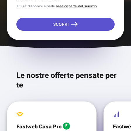
Il 5G è disponibile nelle
aree coperte dal servizio
.
SCOPRI
Le nostre offerte pensate per
te
Fastweb Casa Pro
Fastwe