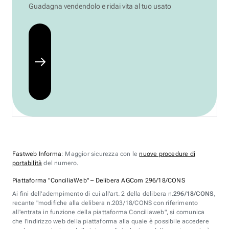
Guadagna vendendolo e ridai vita al tuo usato
Fastweb Informa
: Maggior sicurezza con le
nuove procedure di
portabilità
del numero.
Piattaforma "ConciliaWeb" – Delibera AGCom 296/18/CONS
Ai fini dell'adempimento di cui all'art. 2 della delibera n.
296/18/CONS
,
recante "modifiche alla delibera n.203/18/CONS con riferimento
all'entrata in funzione della piattaforma Conciliaweb", si comunica
che l'indirizzo web della piattaforma alla quale è possibile accedere