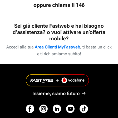
oppure chiama il 146
Sei già cliente Fastweb e hai bisogno
d’assistenza? o vuoi attivare un’offerta
mobile?
Accedi alla tua
Area Clienti MyFastweb
, ti basta un click
e ti richiamiamo subito!
Insieme, siamo futuro