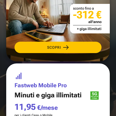
sconto fino a
-312 €
all'anno
+ giga illimitati
SCOPRI
Fastweb Mobile Pro
Minuti e
giga illimitati
11,95
€/mese
per i clienti Casa o Mobile