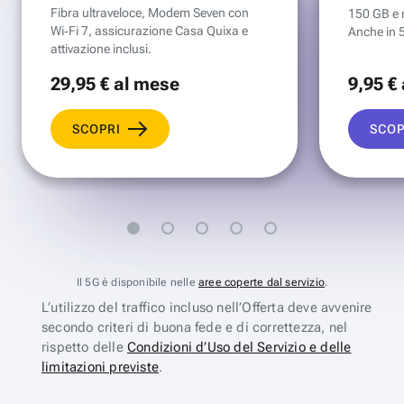
Fibra ultraveloce, Modem Seven con
150 GB e mi
Wi‑Fi 7, assicurazione Casa Quixa e
Anche in 
attivazione inclusi.
29
,95 €
al mese
9
,95 €
SCOPRI
SCOP
Il 5G è disponibile nelle
aree coperte dal servizio
.
L’utilizzo del traffico incluso nell’Offerta deve avvenire
secondo criteri di buona fede e di correttezza, nel
rispetto delle
Condizioni d’Uso del Servizio e delle
limitazioni previste
.