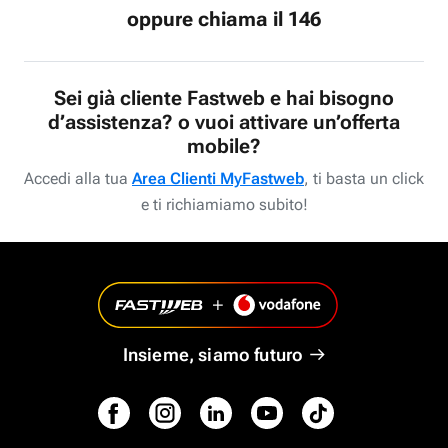
oppure chiama il 146
Sei già cliente Fastweb e hai bisogno
d’assistenza? o vuoi attivare un’offerta
mobile?
Accedi alla tua
Area Clienti MyFastweb
, ti basta un click
e ti richiamiamo subito!
Insieme, siamo futuro