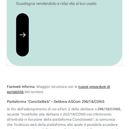
Guadagna vendendolo e ridai vita al tuo usato
Fastweb Informa
: Maggior sicurezza con le
nuove procedure di
portabilità
del numero.
Piattaforma "ConciliaWeb" – Delibera AGCom 296/18/CONS
Ai fini dell'adempimento di cui all'art. 2 della delibera n.
296/18/CONS
,
recante "modifiche alla delibera n.203/18/CONS con riferimento
all'entrata in funzione della piattaforma Conciliaweb", si comunica
che l'indirizzo web della piattaforma alla quale è possibile accedere