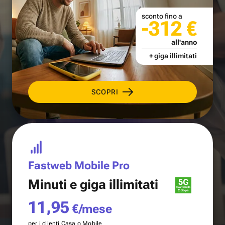
sconto fino a
-312 €
all'anno
+ giga illimitati
SCOPRI
Fastweb Mobile Pro
Minuti e
giga illimitati
11,95
€/mese
per i clienti Casa o Mobile