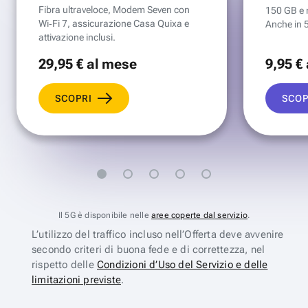
Fibra ultraveloce, Modem Seven con
150 GB e mi
Wi‑Fi 7, assicurazione Casa Quixa e
Anche in 
attivazione inclusi.
29
,95 €
al mese
9
,95 €
SCOPRI
SCOP
Il 5G è disponibile nelle
aree coperte dal servizio
.
L’utilizzo del traffico incluso nell’Offerta deve avvenire
secondo criteri di buona fede e di correttezza, nel
rispetto delle
Condizioni d’Uso del Servizio e delle
limitazioni previste
.