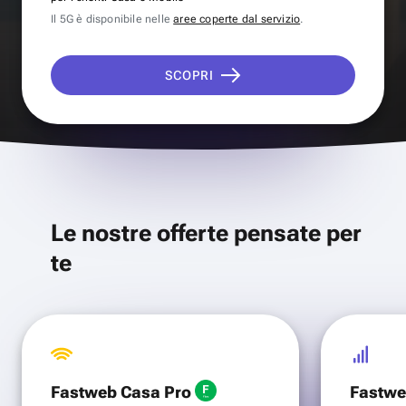
Il 5G è disponibile nelle
aree coperte dal servizio
.
SCOPRI
Le nostre offerte pensate per
te
Fastweb Casa Pro
Fastwe