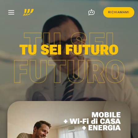
RICHIAMAMI
TU SEI
TU SEI FUTURO
FUTURO
MOBILE
+ Wi-Fi di CASA
+ ENERGIA