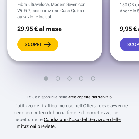
Fibra ultraveloce, Modem Seven con
150 GB e mi
Wi‑Fi 7, assicurazione Casa Quixa e
Anche in 
attivazione inclusi.
29
,95 €
al mese
9
,95 €
SCOPRI
SCOP
Il 5G è disponibile nelle
aree coperte dal servizio
.
L’utilizzo del traffico incluso nell’Offerta deve avvenire
secondo criteri di buona fede e di correttezza, nel
rispetto delle
Condizioni d’Uso del Servizio e delle
limitazioni previste
.