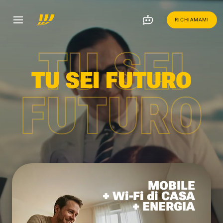
RICHIAMAMI
TU SEI
TU SEI FUTURO
FUTURO
MOBILE
+ Wi-Fi di CASA
+ ENERGIA