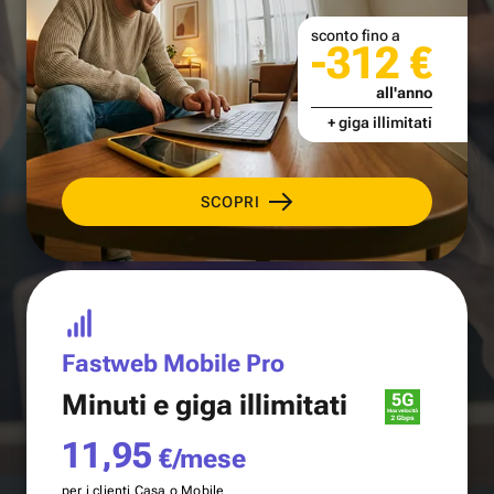
sconto fino a
-312 €
all'anno
+ giga illimitati
SCOPRI
Fastweb Mobile Pro
Minuti e
giga illimitati
11,95
€/mese
per i clienti Casa o Mobile