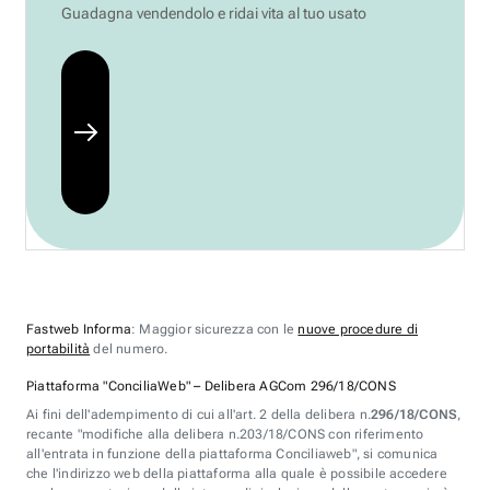
Guadagna vendendolo e ridai vita al tuo usato
Fastweb Informa
: Maggior sicurezza con le
nuove procedure di
portabilità
del numero.
Piattaforma "ConciliaWeb" – Delibera AGCom 296/18/CONS
Ai fini dell'adempimento di cui all'art. 2 della delibera n.
296/18/CONS
,
recante "modifiche alla delibera n.203/18/CONS con riferimento
all'entrata in funzione della piattaforma Conciliaweb", si comunica
che l'indirizzo web della piattaforma alla quale è possibile accedere