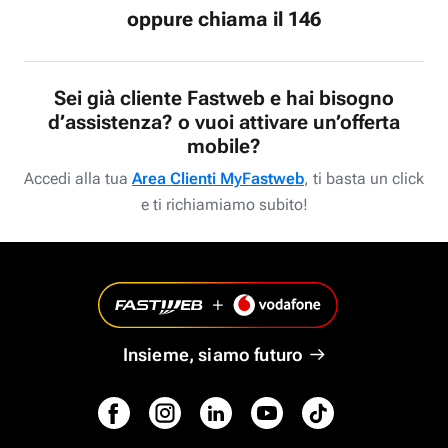
oppure chiama il 146
Sei già cliente Fastweb e hai bisogno
d’assistenza? o vuoi attivare un’offerta
mobile?
Accedi alla tua
Area Clienti MyFastweb
, ti basta un click
e ti richiamiamo subito!
Insieme, siamo futuro