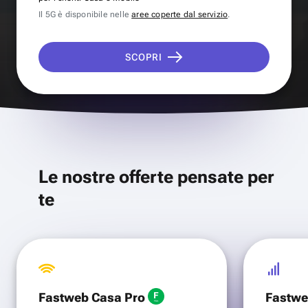
Il 5G è disponibile nelle
aree coperte dal servizio
.
SCOPRI
Le nostre offerte pensate per
te
Fastweb Casa Pro
Fastwe