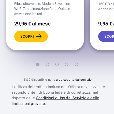
Fibra ultraveloce, Modem Seven con
150 GB e mi
Wi‑Fi 7, assicurazione Casa Quixa e
Anche in 
attivazione inclusi.
29
,95 €
al mese
9
,95 €
SCOPRI
SCOP
Il 5G è disponibile nelle
aree coperte dal servizio
.
L’utilizzo del traffico incluso nell’Offerta deve avvenire
secondo criteri di buona fede e di correttezza, nel
rispetto delle
Condizioni d’Uso del Servizio e delle
limitazioni previste
.