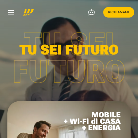
RICHIAMAMI
TU SEI
TU SEI FUTURO
FUTURO
MOBILE
+ Wi-Fi di CASA
+ ENERGIA