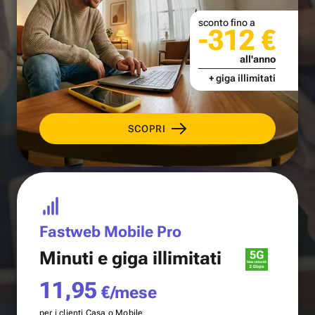
sconto fino a
-312 €
all'anno
+ giga illimitati
SCOPRI
Fastweb Mobile Pro
Minuti e
giga illimitati
11,95
€/mese
per i clienti Casa o Mobile