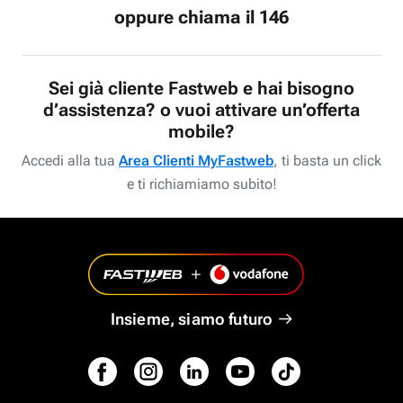
oppure chiama il 146
Sei già cliente Fastweb e hai bisogno
d’assistenza? o vuoi attivare un’offerta
mobile?
Accedi alla tua
Area Clienti MyFastweb
, ti basta un click
e ti richiamiamo subito!
Insieme, siamo futuro