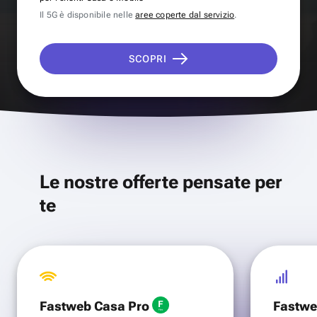
Il 5G è disponibile nelle
aree coperte dal servizio
.
SCOPRI
Le nostre offerte pensate per
te
Fastweb Casa Pro
Fastwe