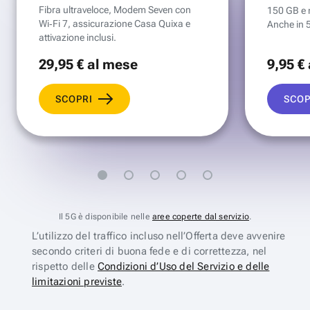
Fibra ultraveloce, Modem Seven con
150 GB e mi
Wi‑Fi 7, assicurazione Casa Quixa e
Anche in 
attivazione inclusi.
29
,95 €
al mese
9
,95 €
SCOPRI
SCOP
Il 5G è disponibile nelle
aree coperte dal servizio
.
L’utilizzo del traffico incluso nell’Offerta deve avvenire
secondo criteri di buona fede e di correttezza, nel
rispetto delle
Condizioni d’Uso del Servizio e delle
limitazioni previste
.