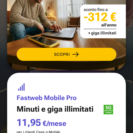
sconto fino a
-312 €
all'anno
+ giga illimitati
SCOPRI
Fastweb Mobile Pro
Minuti e
giga illimitati
11,95
€/mese
per i clienti Casa o Mobile