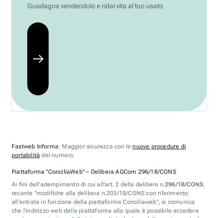
Guadagna vendendolo e ridai vita al tuo usato
Fastweb Informa
: Maggior sicurezza con le
nuove procedure di
portabilità
del numero.
Piattaforma "ConciliaWeb" – Delibera AGCom 296/18/CONS
Ai fini dell'adempimento di cui all'art. 2 della delibera n.
296/18/CONS
,
recante "modifiche alla delibera n.203/18/CONS con riferimento
all'entrata in funzione della piattaforma Conciliaweb", si comunica
che l'indirizzo web della piattaforma alla quale è possibile accedere