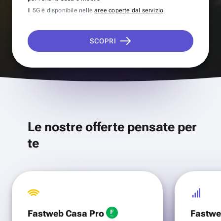
Il 5G è disponibile nelle
aree coperte dal servizio
.
SCOPRI
Le nostre offerte pensate per
te
Fastweb Casa Pro
Fastwe