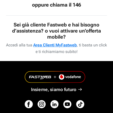
oppure chiama il 146
Sei già cliente Fastweb e hai bisogno
d’assistenza? o vuoi attivare un’offerta
mobile?
Accedi alla tua
Area Clienti MyFastweb
, ti basta un click
e ti richiamiamo subito!
Insieme, siamo futuro