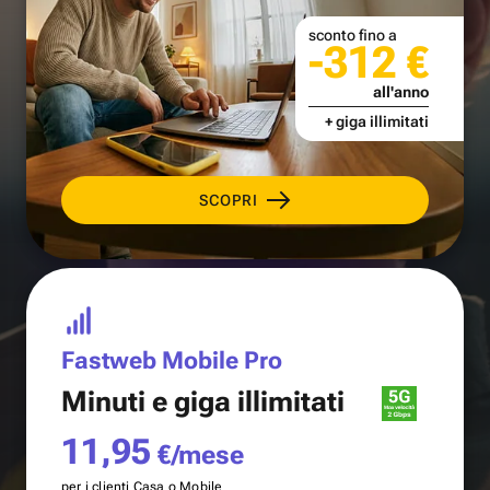
sconto fino a
-312 €
all'anno
+ giga illimitati
SCOPRI
Fastweb Mobile Pro
Minuti e
giga illimitati
11,95
€/mese
per i clienti Casa o Mobile