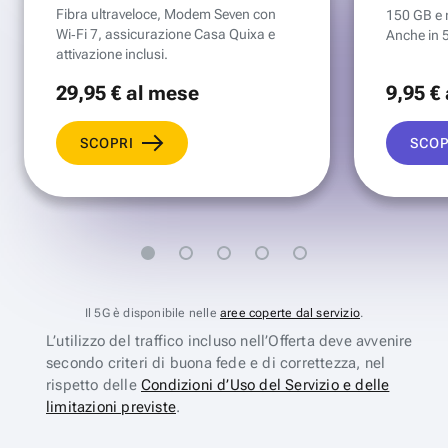
Fibra ultraveloce, Modem Seven con
150 GB e mi
Wi‑Fi 7, assicurazione Casa Quixa e
Anche in 
attivazione inclusi.
29
,95 €
al mese
9
,95 €
SCOPRI
SCOP
Il 5G è disponibile nelle
aree coperte dal servizio
.
L’utilizzo del traffico incluso nell’Offerta deve avvenire
secondo criteri di buona fede e di correttezza, nel
rispetto delle
Condizioni d’Uso del Servizio e delle
limitazioni previste
.