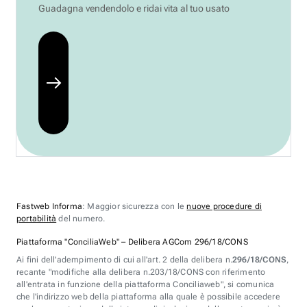
Guadagna vendendolo e ridai vita al tuo usato
Fastweb Informa
: Maggior sicurezza con le
nuove procedure di
portabilità
del numero.
Piattaforma "ConciliaWeb" – Delibera AGCom 296/18/CONS
Ai fini dell'adempimento di cui all'art. 2 della delibera n.
296/18/CONS
,
recante "modifiche alla delibera n.203/18/CONS con riferimento
all'entrata in funzione della piattaforma Conciliaweb", si comunica
che l'indirizzo web della piattaforma alla quale è possibile accedere