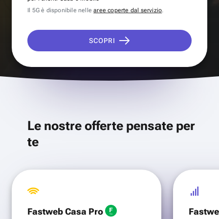
Il 5G è disponibile nelle
aree coperte dal servizio
.
SCOPRI
Le nostre offerte pensate per
te
Fastweb Casa Pro
Fastwe