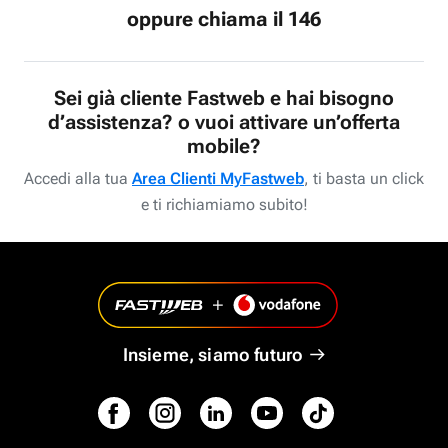
oppure chiama il 146
Sei già cliente Fastweb e hai bisogno
d’assistenza? o vuoi attivare un’offerta
mobile?
Accedi alla tua
Area Clienti MyFastweb
, ti basta un click
e ti richiamiamo subito!
Insieme, siamo futuro