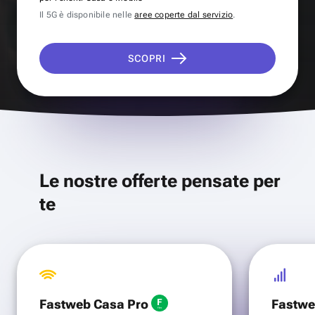
Il 5G è disponibile nelle
aree coperte dal servizio
.
SCOPRI
Le nostre offerte pensate per
te
Fastweb Casa Pro
Fastwe