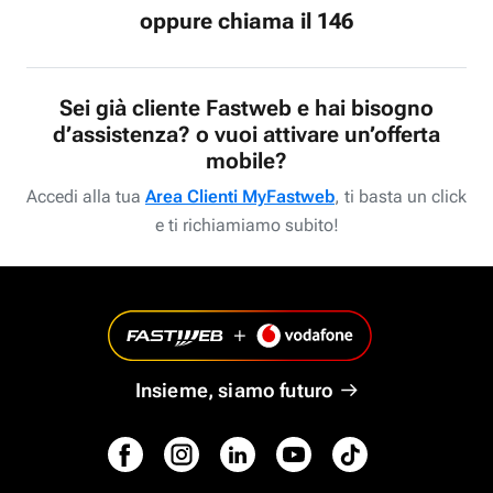
oppure chiama il 146
Sei già cliente Fastweb e hai bisogno
d’assistenza? o vuoi attivare un’offerta
mobile?
Accedi alla tua
Area Clienti MyFastweb
, ti basta un click
e ti richiamiamo subito!
Insieme, siamo futuro