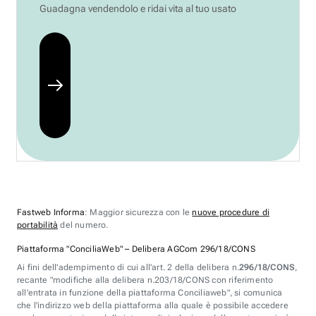
Guadagna vendendolo e ridai vita al tuo usato
Fastweb Informa
: Maggior sicurezza con le
nuove procedure di
portabilità
del numero.
Piattaforma "ConciliaWeb" – Delibera AGCom 296/18/CONS
Ai fini dell'adempimento di cui all'art. 2 della delibera n.
296/18/CONS
,
recante "modifiche alla delibera n.203/18/CONS con riferimento
all'entrata in funzione della piattaforma Conciliaweb", si comunica
che l'indirizzo web della piattaforma alla quale è possibile accedere