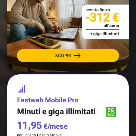
sconto fino a
-312 €
all'anno
+ giga illimitati
SCOPRI
Fastweb Mobile Pro
Minuti e
giga illimitati
11,95
€/mese
per i clienti Casa o Mobile