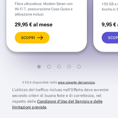
Fibra ultraveloce, Modem Seven con
150 GB e mi
Wi‑Fi 7, assicurazione Casa Quixa e
Anche in 
attivazione inclusi.
29
,95 €
al mese
9
,95 €
SCOPRI
SCOP
Il 5G è disponibile nelle
aree coperte dal servizio
.
L’utilizzo del traffico incluso nell’Offerta deve avvenire
secondo criteri di buona fede e di correttezza, nel
rispetto delle
Condizioni d’Uso del Servizio e delle
limitazioni previste
.