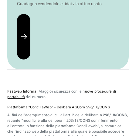
Guadagna vendendolo e ridai vita al tuo usato
Fastweb Informa
: Maggior sicurezza con le
nuove procedure di
portabilità
del numero.
Piattaforma "ConciliaWeb" – Delibera AGCom 296/18/CONS
Ai fini dell'adempimento di cui all'art. 2 della delibera n.
296/18/CONS
,
recante "modifiche alla delibera n.203/18/CONS con riferimento
all'entrata in funzione della piattaforma Conciliaweb", si comunica
che l'indirizzo web della piattaforma alla quale è possibile accedere