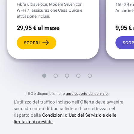
Fibra ultraveloce, Modem Seven con
150 GB e mi
Wi‑Fi 7, assicurazione Casa Quixa e
Anche in 
attivazione inclusi.
29
,95 €
al mese
9
,95 €
SCOPRI
SCOP
Il 5G è disponibile nelle
aree coperte dal servizio
.
L’utilizzo del traffico incluso nell’Offerta deve avvenire
secondo criteri di buona fede e di correttezza, nel
rispetto delle
Condizioni d’Uso del Servizio e delle
limitazioni previste
.