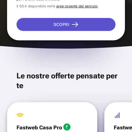
Il 5G è disponibile nelle
aree coperte dal servizio
.
SCOPRI
Le nostre offerte pensate per
te
Fastweb Casa Pro
Fastwe