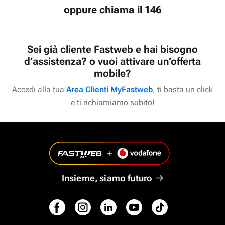
oppure chiama il 146
Sei già cliente Fastweb e hai bisogno
d’assistenza? o vuoi attivare un’offerta
mobile?
Accedi alla tua
Area Clienti MyFastweb
, ti basta un click
e ti richiamiamo subito!
Insieme, siamo futuro