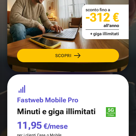
sconto fino a
-312 €
all'anno
+ giga illimitati
SCOPRI
Fastweb Mobile Pro
Minuti e
giga illimitati
11,95
€/mese
per i clienti Casa o Mobile