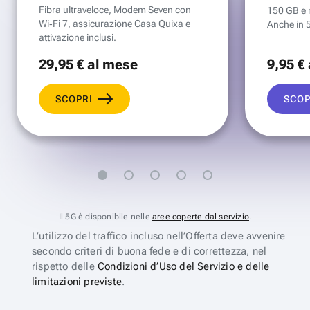
Fibra ultraveloce, Modem Seven con
150 GB e mi
Wi‑Fi 7, assicurazione Casa Quixa e
Anche in 
attivazione inclusi.
29
,95 €
al mese
9
,95 €
SCOPRI
SCOP
Il 5G è disponibile nelle
aree coperte dal servizio
.
L’utilizzo del traffico incluso nell’Offerta deve avvenire
secondo criteri di buona fede e di correttezza, nel
rispetto delle
Condizioni d’Uso del Servizio e delle
limitazioni previste
.