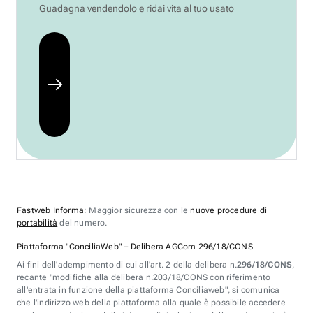
Guadagna vendendolo e ridai vita al tuo usato
Fastweb Informa
: Maggior sicurezza con le
nuove procedure di
portabilità
del numero.
Piattaforma "ConciliaWeb" – Delibera AGCom 296/18/CONS
Ai fini dell'adempimento di cui all'art. 2 della delibera n.
296/18/CONS
,
recante "modifiche alla delibera n.203/18/CONS con riferimento
all'entrata in funzione della piattaforma Conciliaweb", si comunica
che l'indirizzo web della piattaforma alla quale è possibile accedere