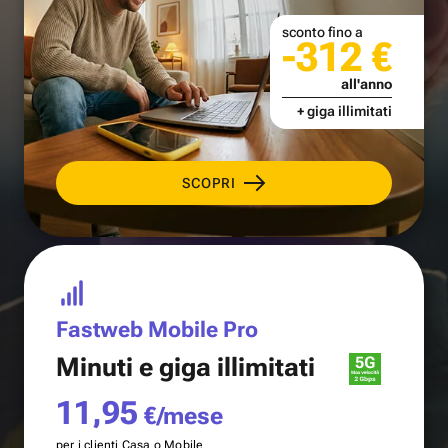
sconto fino a
-312 €
all'anno
+ giga illimitati
SCOPRI
Fastweb Mobile Pro
Minuti e
giga illimitati
11,95
€/mese
per i clienti Casa o Mobile