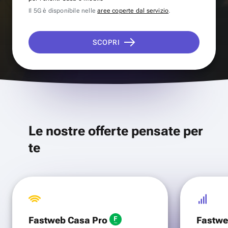
Il 5G è disponibile nelle
aree coperte dal servizio
.
SCOPRI
Le nostre offerte pensate per
te
Fastweb Casa Pro
Fastwe