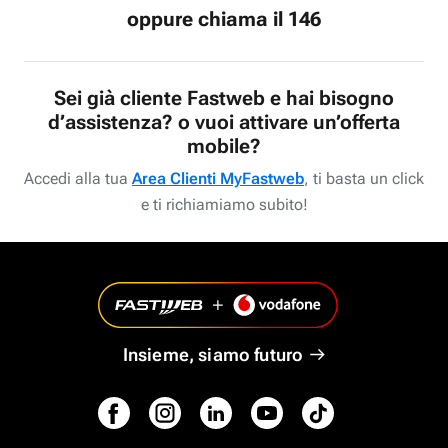
oppure chiama il 146
Sei già cliente Fastweb e hai bisogno
d’assistenza? o vuoi attivare un’offerta
mobile?
Accedi alla tua
Area Clienti MyFastweb
, ti basta un click
e ti richiamiamo subito!
Insieme, siamo futuro