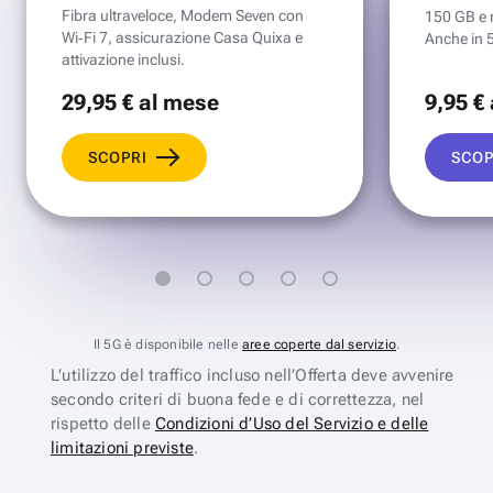
Fibra ultraveloce, Modem Seven con
150 GB e mi
Wi‑Fi 7, assicurazione Casa Quixa e
Anche in 
attivazione inclusi.
29
,95 €
al mese
9
,95 €
SCOPRI
SCOP
Il 5G è disponibile nelle
aree coperte dal servizio
.
L’utilizzo del traffico incluso nell’Offerta deve avvenire
secondo criteri di buona fede e di correttezza, nel
rispetto delle
Condizioni d’Uso del Servizio e delle
limitazioni previste
.