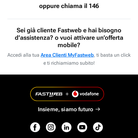
oppure chiama il 146
Sei già cliente Fastweb e hai bisogno
d’assistenza? o vuoi attivare un’offerta
mobile?
Accedi alla tua
Area Clienti MyFastweb
, ti basta un click
e ti richiamiamo subito!
Insieme, siamo futuro