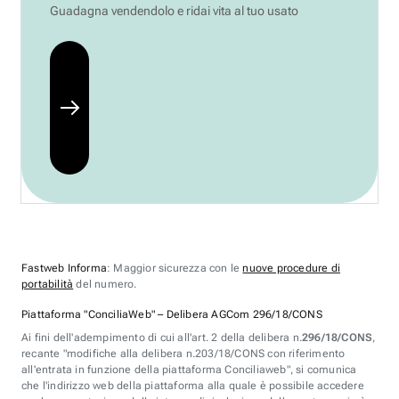
Guadagna vendendolo e ridai vita al tuo usato
Fastweb Informa
: Maggior sicurezza con le
nuove procedure di
portabilità
del numero.
Piattaforma "ConciliaWeb" – Delibera AGCom 296/18/CONS
Ai fini dell'adempimento di cui all'art. 2 della delibera n.
296/18/CONS
,
recante "modifiche alla delibera n.203/18/CONS con riferimento
all'entrata in funzione della piattaforma Conciliaweb", si comunica
che l'indirizzo web della piattaforma alla quale è possibile accedere