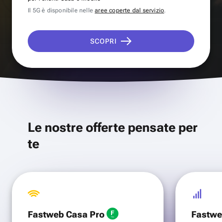
Il 5G è disponibile nelle
aree coperte dal servizio
.
SCOPRI
Le nostre offerte pensate per
te
Fastweb Casa Pro
Fastwe