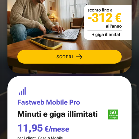
sconto fino a
-312 €
all'anno
+ giga illimitati
SCOPRI
Fastweb Mobile Pro
Minuti e
giga illimitati
11,95
€/mese
per i clienti Casa o Mobile