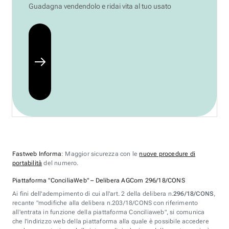
Guadagna vendendolo e ridai vita al tuo usato
Fastweb Informa
: Maggior sicurezza con le
nuove procedure di
portabilità
del numero.
Piattaforma "ConciliaWeb" – Delibera AGCom 296/18/CONS
Ai fini dell'adempimento di cui all'art. 2 della delibera n.
296/18/CONS
,
recante "modifiche alla delibera n.203/18/CONS con riferimento
all'entrata in funzione della piattaforma Conciliaweb", si comunica
che l'indirizzo web della piattaforma alla quale è possibile accedere