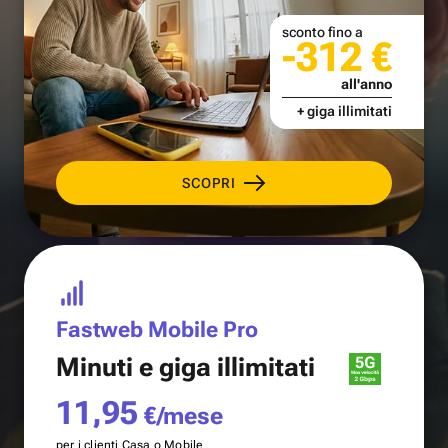
sconto fino a
-312 €
all'anno
+ giga illimitati
SCOPRI
Fastweb Mobile Pro
Minuti e
giga illimitati
11,95
€/mese
per i clienti Casa o Mobile