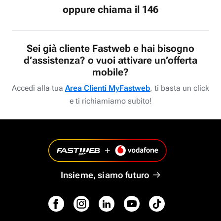
oppure chiama il 146
Sei già cliente Fastweb e hai bisogno
d’assistenza? o vuoi attivare un’offerta
mobile?
Accedi alla tua
Area Clienti MyFastweb
, ti basta un click
e ti richiamiamo subito!
Insieme, siamo futuro