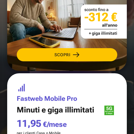
sconto fino a
-312 €
all'anno
+ giga illimitati
SCOPRI
Fastweb Mobile Pro
Minuti e
giga illimitati
11,95
€/mese
per i clienti Casa o Mobile