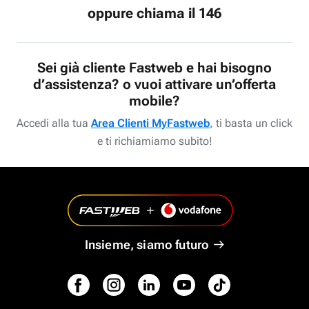
oppure chiama il 146
Sei già cliente Fastweb e hai bisogno
d’assistenza? o vuoi attivare un’offerta
mobile?
Accedi alla tua
Area Clienti MyFastweb
, ti basta un click
e ti richiamiamo subito!
Insieme, siamo futuro