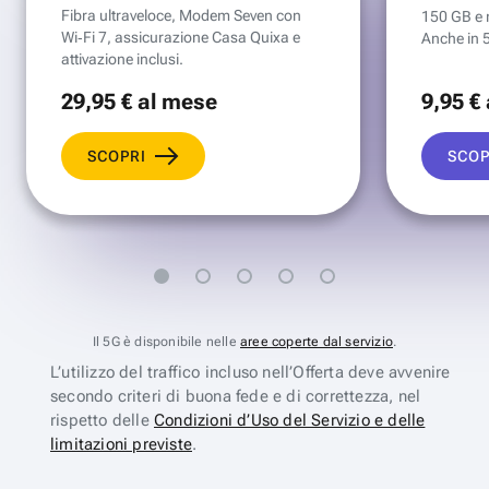
Fibra ultraveloce, Modem Seven con
150 GB e mi
Wi‑Fi 7, assicurazione Casa Quixa e
Anche in 
attivazione inclusi.
29
,95 €
al mese
9
,95 €
SCOPRI
SCOP
Il 5G è disponibile nelle
aree coperte dal servizio
.
L’utilizzo del traffico incluso nell’Offerta deve avvenire
secondo criteri di buona fede e di correttezza, nel
rispetto delle
Condizioni d’Uso del Servizio e delle
limitazioni previste
.