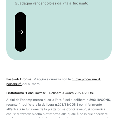
Guadagna vendendolo e ridai vita al tuo usato
Fastweb Informa
: Maggior sicurezza con le
nuove procedure di
portabilità
del numero.
Piattaforma "ConciliaWeb" – Delibera AGCom 296/18/CONS
Ai fini dell'adempimento di cui all'art. 2 della delibera n.
296/18/CONS
,
recante "modifiche alla delibera n.203/18/CONS con riferimento
all'entrata in funzione della piattaforma Conciliaweb", si comunica
che l'indirizzo web della piattaforma alla quale è possibile accedere