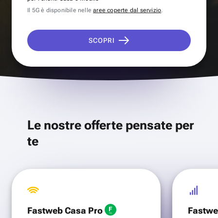
Il 5G è disponibile nelle
aree coperte dal servizio
.
SCOPRI
Le nostre offerte pensate per
te
Fastweb Casa Pro
Fastwe