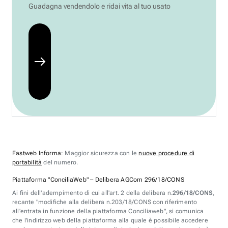
Guadagna vendendolo e ridai vita al tuo usato
Fastweb Informa
: Maggior sicurezza con le
nuove procedure di
portabilità
del numero.
Piattaforma "ConciliaWeb" – Delibera AGCom 296/18/CONS
Ai fini dell'adempimento di cui all'art. 2 della delibera n.
296/18/CONS
,
recante "modifiche alla delibera n.203/18/CONS con riferimento
all'entrata in funzione della piattaforma Conciliaweb", si comunica
che l'indirizzo web della piattaforma alla quale è possibile accedere