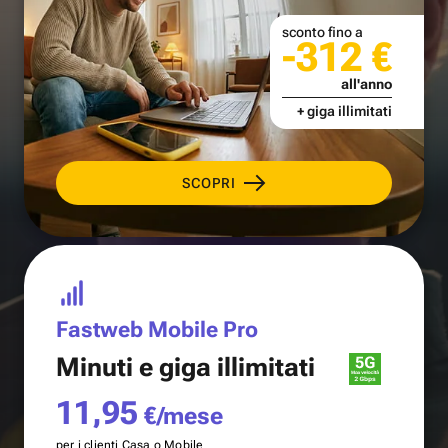
sconto fino a
-312 €
all'anno
+ giga illimitati
SCOPRI
Fastweb Mobile Pro
Minuti e
giga illimitati
11,95
€/mese
per i clienti Casa o Mobile