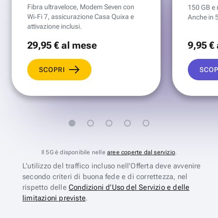
Fibra ultraveloce, Modem Seven con
150 GB e mi
Wi‑Fi 7, assicurazione Casa Quixa e
Anche in 
attivazione inclusi.
29
,95 €
al mese
9
,95 €
SCOPRI
SCOP
Il 5G è disponibile nelle
aree coperte dal servizio
.
L’utilizzo del traffico incluso nell’Offerta deve avvenire
secondo criteri di buona fede e di correttezza, nel
rispetto delle
Condizioni d’Uso del Servizio e delle
limitazioni previste
.