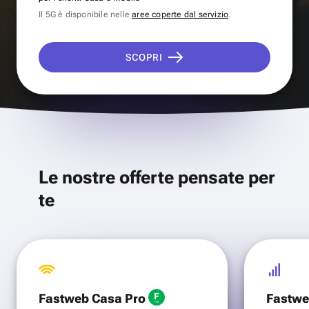
Il 5G è disponibile nelle
aree coperte dal servizio
.
SCOPRI
Le nostre offerte pensate per
te
Fastweb Casa Pro
Fastwe