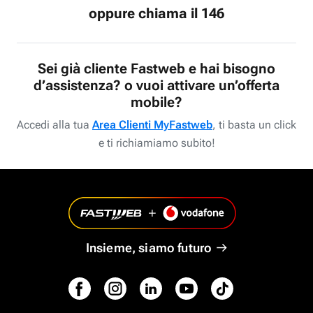
oppure chiama il 146
Sei già cliente Fastweb e hai bisogno
d’assistenza? o vuoi attivare un’offerta
mobile?
Accedi alla tua
Area Clienti MyFastweb
, ti basta un click
e ti richiamiamo subito!
Insieme, siamo futuro