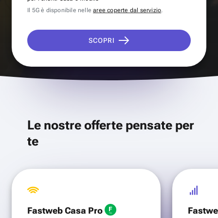
Il 5G è disponibile nelle
aree coperte dal servizio
.
SCOPRI
Le nostre offerte pensate per
te
Fastweb Casa Pro
Fastwe