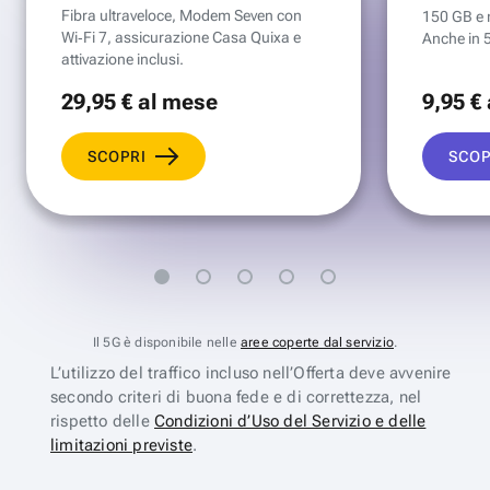
Fibra ultraveloce, Modem Seven con
150 GB e mi
Wi‑Fi 7, assicurazione Casa Quixa e
Anche in 
attivazione inclusi.
29
,95 €
al mese
9
,95 €
SCOPRI
SCOP
Il 5G è disponibile nelle
aree coperte dal servizio
.
L’utilizzo del traffico incluso nell’Offerta deve avvenire
secondo criteri di buona fede e di correttezza, nel
rispetto delle
Condizioni d’Uso del Servizio e delle
limitazioni previste
.