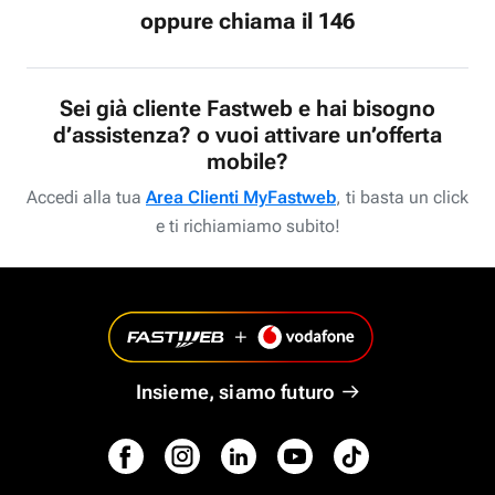
oppure chiama il 146
Sei già cliente Fastweb e hai bisogno
d’assistenza? o vuoi attivare un’offerta
mobile?
Accedi alla tua
Area Clienti MyFastweb
, ti basta un click
e ti richiamiamo subito!
Insieme, siamo futuro