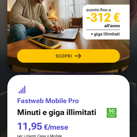
sconto fino a
-312 €
all'anno
+ giga illimitati
SCOPRI
Fastweb Mobile Pro
Minuti e
giga illimitati
11,95
€/mese
per i clienti Casa o Mobile