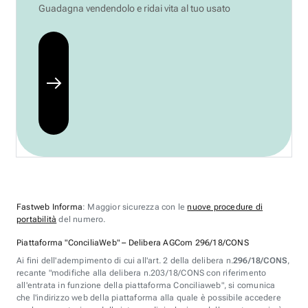
Guadagna vendendolo e ridai vita al tuo usato
Fastweb Informa
: Maggior sicurezza con le
nuove procedure di
portabilità
del numero.
Piattaforma "ConciliaWeb" – Delibera AGCom 296/18/CONS
Ai fini dell'adempimento di cui all'art. 2 della delibera n.
296/18/CONS
,
recante "modifiche alla delibera n.203/18/CONS con riferimento
all'entrata in funzione della piattaforma Conciliaweb", si comunica
che l'indirizzo web della piattaforma alla quale è possibile accedere