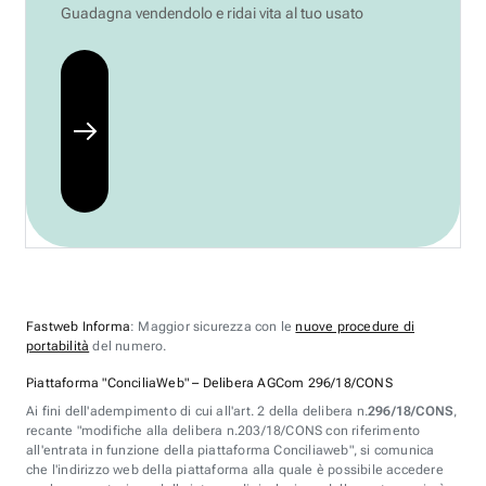
Guadagna vendendolo e ridai vita al tuo usato
Fastweb Informa
: Maggior sicurezza con le
nuove procedure di
portabilità
del numero.
Piattaforma "ConciliaWeb" – Delibera AGCom 296/18/CONS
Ai fini dell'adempimento di cui all'art. 2 della delibera n.
296/18/CONS
,
recante "modifiche alla delibera n.203/18/CONS con riferimento
all'entrata in funzione della piattaforma Conciliaweb", si comunica
che l'indirizzo web della piattaforma alla quale è possibile accedere