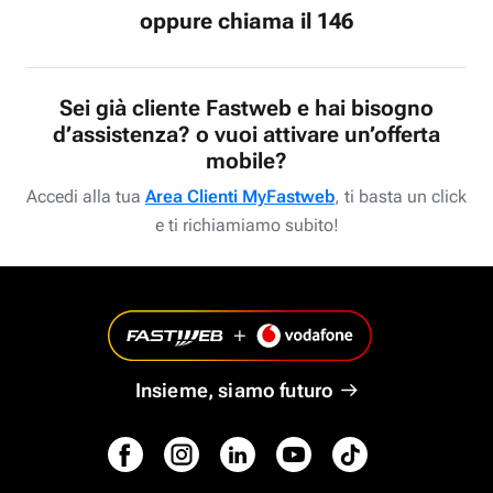
oppure chiama il 146
Sei già cliente Fastweb e hai bisogno
d’assistenza? o vuoi attivare un’offerta
mobile?
Accedi alla tua
Area Clienti MyFastweb
, ti basta un click
e ti richiamiamo subito!
Insieme, siamo futuro