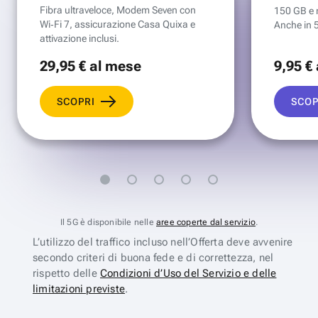
Fibra ultraveloce, Modem Seven con
150 GB e mi
Wi‑Fi 7, assicurazione Casa Quixa e
Anche in 
attivazione inclusi.
29
,95 €
al mese
9
,95 €
SCOPRI
SCOP
Il 5G è disponibile nelle
aree coperte dal servizio
.
L’utilizzo del traffico incluso nell’Offerta deve avvenire
secondo criteri di buona fede e di correttezza, nel
rispetto delle
Condizioni d’Uso del Servizio e delle
limitazioni previste
.