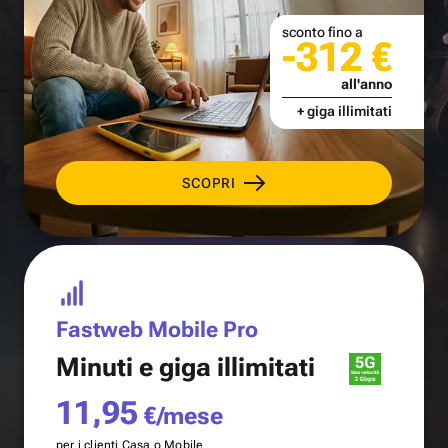
sconto fino a
-312 €
all'anno
+ giga illimitati
SCOPRI
Fastweb Mobile Pro
Minuti e
giga illimitati
11,95
€/mese
per i clienti Casa o Mobile