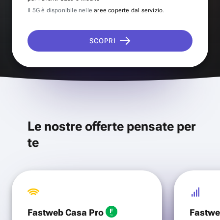
Il 5G è disponibile nelle
aree coperte dal servizio
.
SCOPRI
Le nostre offerte pensate per
te
Fastweb Casa Pro
Fastwe