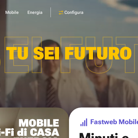
Configura
Mobile
Energia
SEI FU
TU SEI FUTURO
MOBILE
Fastweb Mobil
-Fi di CASA
Minuti e