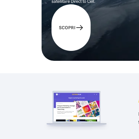
satellitare Direct to Cell.
SCOPRI