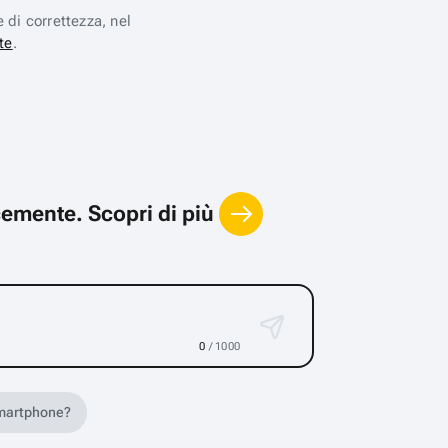
e di correttezza, nel
te
.
locemente.
Scopri di più
0
/ 1000
 smartphone?