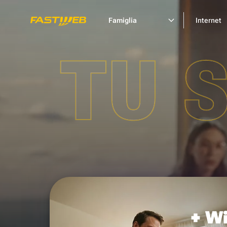
Famiglia
Internet
TU 
+ Wi