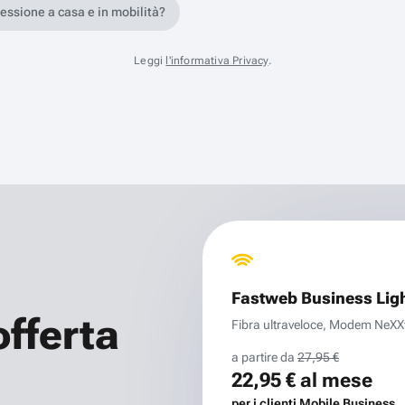
nessione a casa e in mobilità?
Leggi
l'informativa Privacy
.
Fastweb Business Lig
offerta
Fibra ultraveloce, Modem NeXXt 
a partire da
27,95 €
22,95 €
al mese
per i clienti Mobile Business