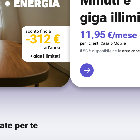
+ ENERGIA
giga illim
sconto fino a
11,95
€/mese
-312 €
per i clienti Casa o Mobile
all'anno
Il 5G è disponibile nelle
aree coper
+ giga illimitati
ate per te