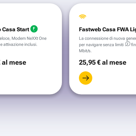
 Casa Start
Fastweb Casa FWA Li
aveloce, Modem NeXXt One
La connessione di nuova gene
e attivazione inclusi.
per navigare senza
limiti
fi
Mbit/s.
€
al mese
25
,95 €
al mese