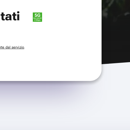
itati
te dal servizio
.