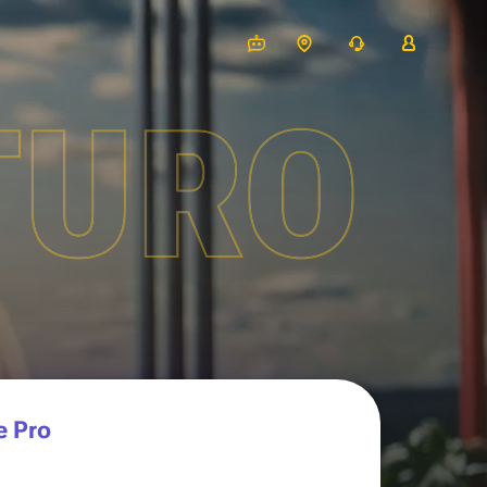
TURO
e Pro