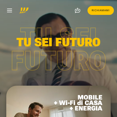
RICHIAMAMI
TU SEI
TU SEI FUTURO
FUTURO
MOBILE
+ Wi-Fi di CASA
+ ENERGIA