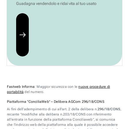
Guadagna vendendolo e ridai vita al tuo usato
Fastweb Informa
: Maggior sicurezza con le
nuove procedure di
portabilità
del numero.
Piattaforma "ConciliaWeb" – Delibera AGCom 296/18/CONS
Ai fini dell'adempimento di cui all'art. 2 della delibera n.
296/18/CONS
,
recante "modifiche alla delibera n.203/18/CONS con riferimento
all'entrata in funzione della piattaforma Conciliaweb", si comunica
che l'indirizzo web della piattaforma alla quale è possibile accedere