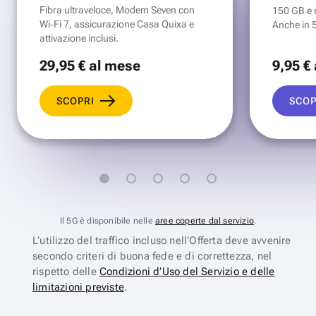
Fibra ultraveloce, Modem Seven con
150 GB e mi
Wi‑Fi 7, assicurazione Casa Quixa e
Anche in 
attivazione inclusi.
29
,95 €
al mese
9
,95 €
SCOPRI
SCOP
Il 5G è disponibile nelle
aree coperte dal servizio
.
L’utilizzo del traffico incluso nell’Offerta deve avvenire
secondo criteri di buona fede e di correttezza, nel
rispetto delle
Condizioni d’Uso del Servizio e delle
limitazioni previste
.