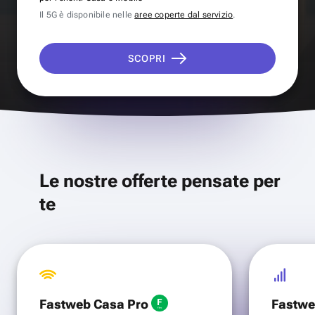
Il 5G è disponibile nelle
aree coperte dal servizio
.
SCOPRI
Le nostre offerte pensate per
te
Fastweb Casa Pro
Fastwe