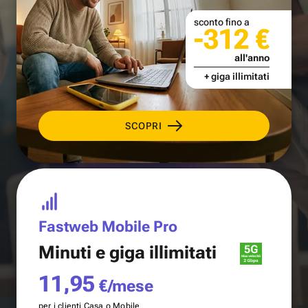
sconto fino a
-312 €
all'anno
+ giga illimitati
SCOPRI
Fastweb Mobile Pro
Minuti e
giga illimitati
11,95
€/mese
per i clienti Casa o Mobile