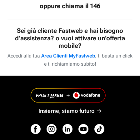
oppure chiama il 146
Sei già cliente Fastweb e hai bisogno
d’assistenza? o vuoi attivare un’offerta
mobile?
Accedi alla tua
Area Clienti MyFastweb
, ti basta un click
e ti richiamiamo subito!
Insieme, siamo futuro