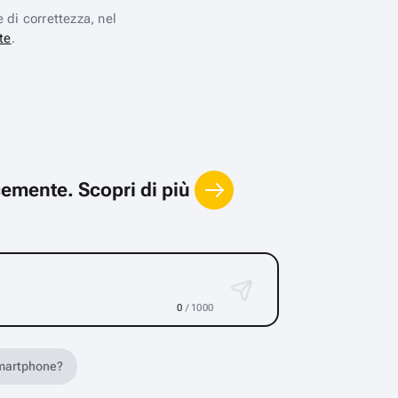
e di correttezza, nel
te
.
locemente.
Scopri di più
0
/ 1000
 smartphone?