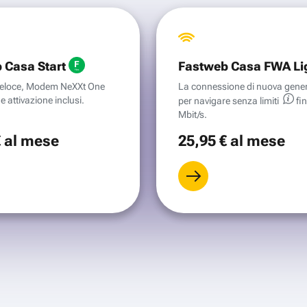
 Casa Start
Fastweb Casa FWA Li
aveloce, Modem NeXXt One
La connessione di nuova gene
e attivazione inclusi.
per navigare senza
limiti
fi
Mbit/s.
€
al mese
25
,95 €
al mese