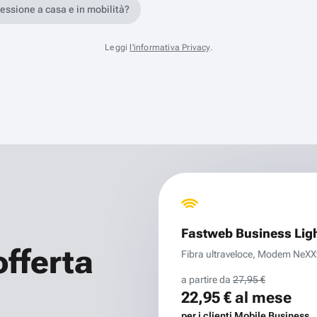
nessione a casa e in mobilità?
Leggi
l'informativa Privacy
.
Fastweb Business Lig
offerta
Fibra ultraveloce, Modem NeXXt 
a partire da
27,95 €
22,95 €
al mese
per i clienti Mobile Business