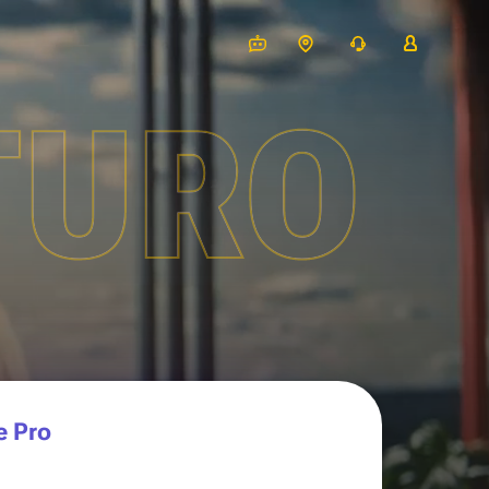
TURO
e Pro