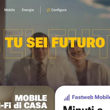
Configura
Mobile
Energia
SEI FU
TU SEI FUTURO
MOBILE
Fastweb Mobil
-Fi di CASA
Minuti e