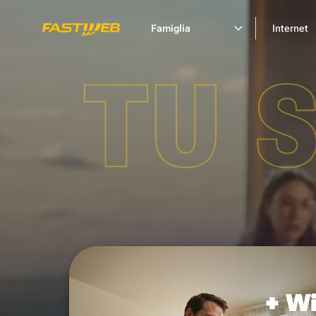
Famiglia
Internet
TU 
+ Wi