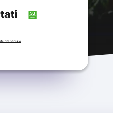
itati
te dal servizio
.