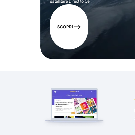
satellitare Direct to Cell.
SCOPRI