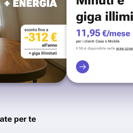
+ ENERGIA
giga illim
sconto fino a
11,95
€/mese
-312 €
per i clienti Casa o Mobile
all'anno
Il 5G è disponibile nelle
aree coper
+ giga illimitati
ate per te