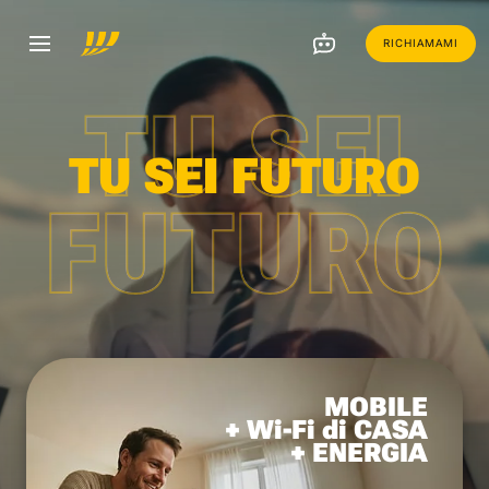
RICHIAMAMI
TU SEI
TU SEI FUTURO
FUTURO
MOBILE
+ Wi-Fi di CASA
+ ENERGIA