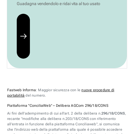
Guadagna vendendolo e ridai vita al tuo usato
Fastweb Informa
: Maggior sicurezza con le
nuove procedure di
portabilità
del numero.
Piattaforma "ConciliaWeb" – Delibera AGCom 296/18/CONS
Ai fini dell'adempimento di cui all'art. 2 della delibera n.
296/18/CONS
,
recante "modifiche alla delibera n.203/18/CONS con riferimento
all'entrata in funzione della piattaforma Conciliaweb", si comunica
che l'indirizzo web della piattaforma alla quale è possibile accedere