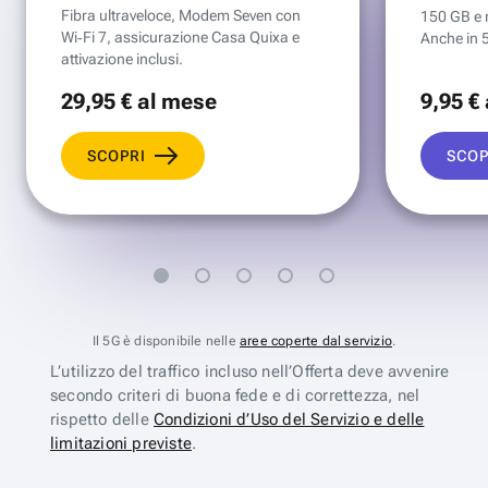
Fibra ultraveloce, Modem Seven con
150 GB e mi
Wi‑Fi 7, assicurazione Casa Quixa e
Anche in 
attivazione inclusi.
29
,95 €
al mese
9
,95 €
SCOPRI
SCOP
Il 5G è disponibile nelle
aree coperte dal servizio
.
L’utilizzo del traffico incluso nell’Offerta deve avvenire
secondo criteri di buona fede e di correttezza, nel
rispetto delle
Condizioni d’Uso del Servizio e delle
limitazioni previste
.