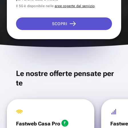
Il 5G è disponibile nelle
aree coperte dal servizio
.
SCOPRI
Le nostre offerte pensate per
te
Fastweb Casa Pro
Fastwe