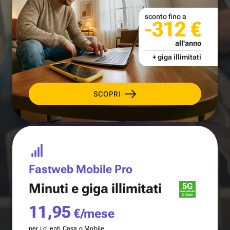
sconto fino a
-312 €
all'anno
+ giga illimitati
SCOPRI
Fastweb Mobile Pro
Minuti e
giga illimitati
11,95
€/mese
per i clienti Casa o Mobile