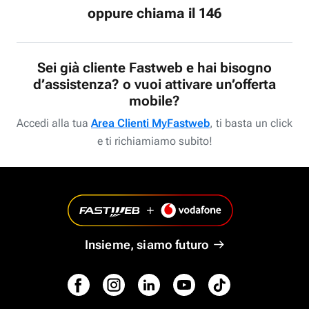
oppure chiama il 146
Sei già cliente Fastweb e hai bisogno
d’assistenza? o vuoi attivare un’offerta
mobile?
Accedi alla tua
Area Clienti MyFastweb
, ti basta un click
e ti richiamiamo subito!
Insieme, siamo futuro