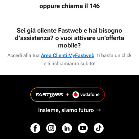
oppure chiama il 146
Sei già cliente Fastweb e hai bisogno
d’assistenza? o vuoi attivare un’offerta
mobile?
Accedi alla tua
Area Clienti MyFastweb
, ti basta un click
e ti richiamiamo subito!
Insieme, siamo futuro