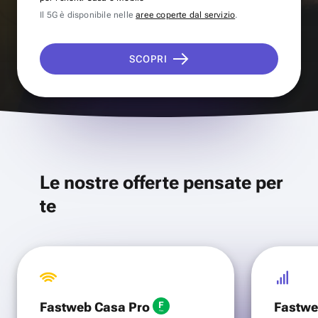
Il 5G è disponibile nelle
aree coperte dal servizio
.
SCOPRI
Le nostre offerte pensate per
te
Fastweb Casa Pro
Fastwe