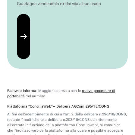
Guadagna vendendolo e ridai vita al tuo usato
Fastweb Informa
: Maggior sicurezza con le
nuove procedure di
portabilità
del numero.
Piattaforma "ConciliaWeb" – Delibera AGCom 296/18/CONS
Ai fini dell'adempimento di cui all'art. 2 della delibera n.
296/18/CONS
,
recante "modifiche alla delibera n.203/18/CONS con riferimento
all'entrata in funzione della piattaforma Conciliaweb", si comunica
che l'indirizzo web della piattaforma alla quale è possibile accedere