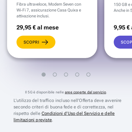
Fibra ultraveloce, Modem Seven con
150 GB e mi
Wi‑Fi 7, assicurazione Casa Quixa e
Anche in 
attivazione inclusi.
29
,95 €
al mese
9
,95 €
SCOPRI
SCOP
Il 5G è disponibile nelle
aree coperte dal servizio
.
L’utilizzo del traffico incluso nell’Offerta deve avvenire
secondo criteri di buona fede e di correttezza, nel
rispetto delle
Condizioni d’Uso del Servizio e delle
limitazioni previste
.