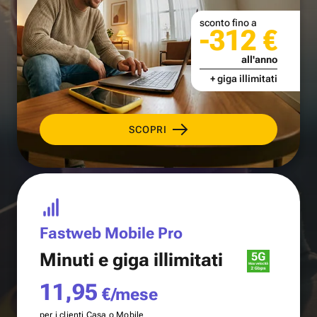
sconto fino a
-312 €
all'anno
+ giga illimitati
SCOPRI
Fastweb Mobile Pro
Minuti e
giga illimitati
11,95
€/mese
per i clienti Casa o Mobile