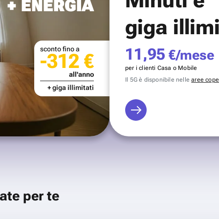
+ ENERGIA
giga illim
sconto fino a
11,95
€/mese
-312 €
per i clienti Casa o Mobile
all'anno
Il 5G è disponibile nelle
aree coper
+ giga illimitati
ate per te