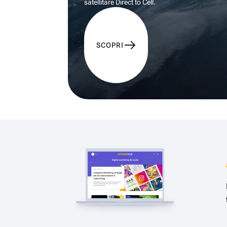
satellitare Direct to Cell.
SCOPRI