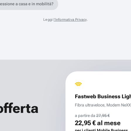
nessione a casa e in mobilità?
Leggi
l'informativa Privacy
.
Fastweb Business Lig
offerta
Fibra ultraveloce, Modem NeXXt 
a partire da
27,95 €
22,95 €
al mese
per i clienti Mobile Business