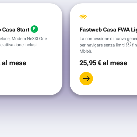
 Casa Start
Fastweb Casa FWA Li
aveloce, Modem NeXXt One
La connessione di nuova gene
e attivazione inclusi.
per navigare senza
limiti
fi
Mbit/s.
€
al mese
25
,95 €
al mese