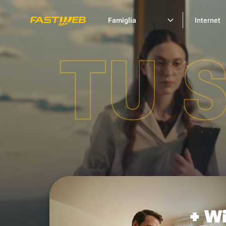
Famiglia
Internet
TU 
+ Wi