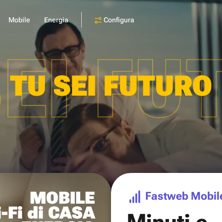
Configura
Mobile
Energia
SEI FU
TU SEI FUTURO
MOBILE
Fastweb Mobil
-Fi di CASA
Minuti e