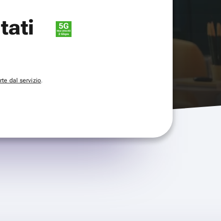
itati
te dal servizio
.