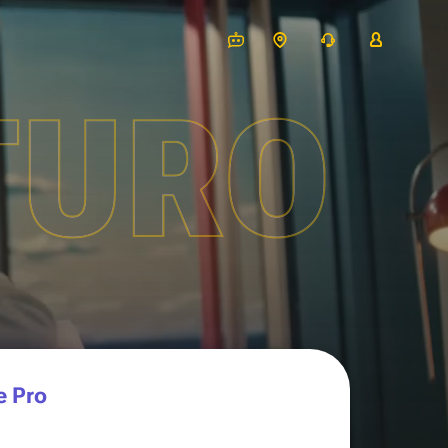
TURO
e Pro