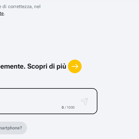
e di correttezza, nel
te
.
locemente.
Scopri di più
0
/ 1000
 smartphone?